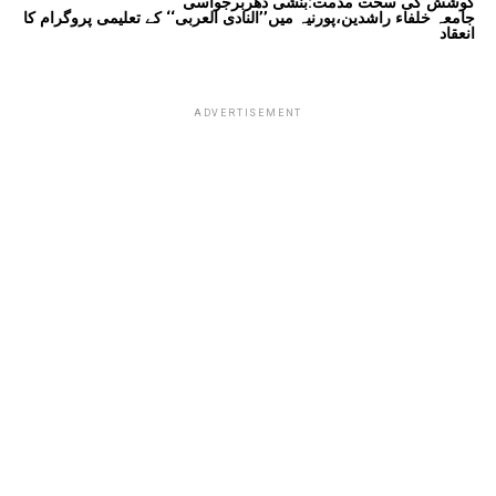
کوشش کی سخت مذمت:بنشی دھربرجواسی
جامعہ خلفاء راشدین،پورنیہ میں’’النادی العربی‘‘ کے تعلیمی پروگرام کا
انعقاد
ADVERTISEMENT