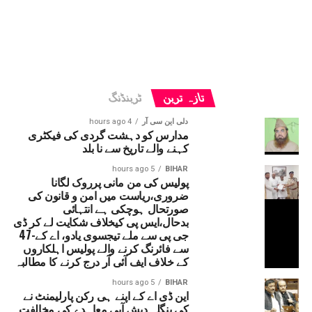
تازہ ترین
ٹرینڈنگ
دلی این سی آر
4 hours ago
مدارس کو دہشت گردی کی فیکٹری
کہنے والے تاریخ سے نا بلد
5 hours ago
BIHAR
پولیس کی من مانی پرروک لگانا
ضروری،ریاست میں امن و قانون کی
صورتحال ہوچکی ہے انتہائی
بدحال،ایس پی کیخلاف شکایت لے کر ڈی
جی پی سے ملے تیجسوی یادو، اے کے-47
سے فائرنگ کرنے والے پولیس اہلکاروں
کے خلاف ایف آئی آر درج کرنے کا مطالبہ
5 hours ago
BIHAR
این ڈی اے کے اپنے ہی رکن پارلیمنٹ نے
کی بنگلہ دیش آبی معاہدے کی مخالفت