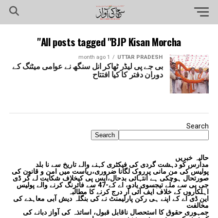
All posts tagged "BJP Kisan Morcha"
1 month ago
UTTAR PRADESH
بی جے پی لیڈر ٹھاکر انل سنگھ نے عوامی میٹنگ کے
دوران دفتر کا کیا افتتاح
Search
Search
حالیہ خبریں
مدارس کو دہشت گردی کی فیکٹری کہنے والے تاریخ سے نا بلد
پولیس کی من مانی پرروک لگانا ضروری،ریاست میں امن و قانون کی
صورتحال ہوچکی ہے انتہائی بدحال،ایس پی کیخلاف شکایت لے کر ڈی
جی پی سے ملے تیجسوی یادو، اے کے-47 سے فائرنگ کرنے والے پولیس
اہلکاروں کے خلاف ایف آئی آر درج کرنے کا مطالبہ
این ڈی اے کے اپنے ہی رکن پارلیمنٹ نے کی بنگلہ دیش آبی معاہدے کی
مخالفت
جمہوری حقوق کا استحصال ناقابل قبول، اساتذہ کی آواز دبانے کی