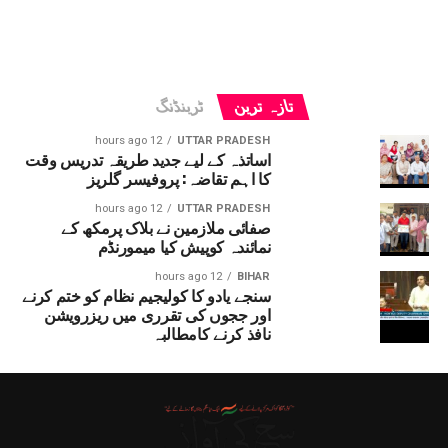
تازہ ترین
ٹرینڈنگ
12 hours ago
UTTAR PRADESH
اساتذہ کے لیے جدید طریقہ تدریس وقت
کا اہم تقاضہ: پروفیسر گلریز
12 hours ago
UTTAR PRADESH
صفائی ملازمین نے بلاک پرمکھ کے
نمائندہ کوپیش کیا میمورنڈم
12 hours ago
BIHAR
سنجے یادو کا کولیجیم نظام کو ختم کرنے
اور ججوں کی تقرری میں ریزرویشن
نافذ کرنے کامطالبہ