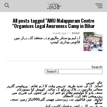
All posts tagged "AMU Malappuram Centre
Organises Legal Awareness Camp in Bihar"
1 month ago
BIHAR
اے ایم یو سنٹر ملاپورم نے منعقد کئے بہار میں
قانونی بیداری کیمپ
Search
Search
حالیہ خبریں
اساتذہ کے لیے جدید طریقہ تدریس وقت کا اہم تقاضہ: پروفیسر گلریز
صفائی ملازمین نے بلاک پرمکھ کے نمائندہ کوپیش کیا میمورنڈم
سنجے یادو کا کولیجیم نظام کو ختم کرنے اور ججوں کی تقرری میں
ریزرویشن نافذ کرنے کامطالبہ
اوڈیشہ میں قبائلیوں سے زبردستی چھینی گئی950ایکڑ زمین :سنجے
سنگھ
بی جے پی کا ہر انجن بدعنوان:کلدیپ کمار