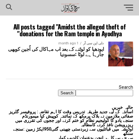
All posts tagged "Amidst the alleged theft of
donations for the Ram temple in Ayodhya"
دلی این سی آر
1 month ago
ایودھیا کو لوٹنے کے بعد اب مہاکال کی اُجین کوبھی
جارہا ہے لوٹا :سسودیا
Search
Search
حالیہ خبریں
اساتذہ کے لیے جدید طریقہ تدریس وقت کا اہم تقاضہ: پروفیسر گلریز
صفائی ملازمین نے بلاک پرمکھ کے نمائندہ کوپیش کیا میمورنڈم
سنجے یادو کا کولیجیم نظام کو ختم کرنے اور ججوں کی تقرری میں
ریزرویشن نافذ کرنے کامطالبہ
اوڈیشہ میں قبائلیوں سے زبردستی چھینی گئی950ایکڑ زمین :سنجے
سنگھ
بی جے پی کا ہر انجن بدعنوان:کلدیپ کمار