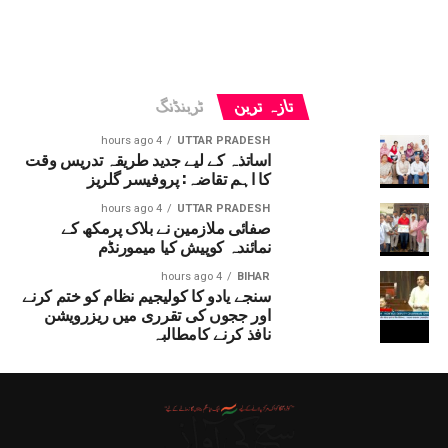
تازہ ترین
ٹرینڈنگ
4 hours ago
UTTAR PRADESH
اساتذہ کے لیے جدید طریقہ تدریس وقت
کا اہم تقاضہ: پروفیسر گلریز
4 hours ago
UTTAR PRADESH
صفائی ملازمین نے بلاک پرمکھ کے
نمائندہ کوپیش کیا میمورنڈم
4 hours ago
BIHAR
سنجے یادو کا کولیجیم نظام کو ختم کرنے
اور ججوں کی تقرری میں ریزرویشن
نافذ کرنے کامطالبہ