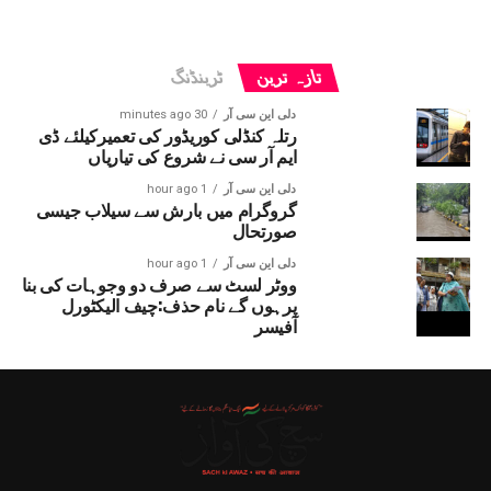
تازہ ترین
ٹرینڈنگ
دلی این سی آر
30 minutes ago
رتلہ کنڈلی کوریڈور کی تعمیرکیلئے ڈی
ایم آر سی نے شروع کی تیاریاں
دلی این سی آر
1 hour ago
گروگرام میں بارش سے سیلاب جیسی
صورتحال
دلی این سی آر
1 hour ago
ووٹر لسٹ سے صرف دو وجوہات کی بنا
پرہوں گے نام حذف:چیف الیکٹورل
آفیسر