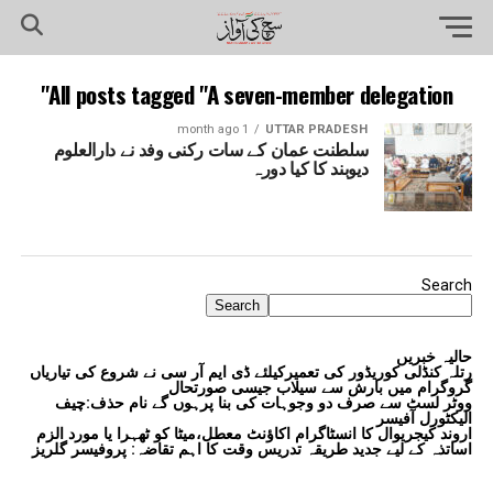
All posts tagged "A seven-member delegation"
1 month ago
UTTAR PRADESH
سلطنت عمان کے سات رکنی وفد نے دارالعلوم
دیوبند کا کیا دورہ
Search
Search
حالیہ خبریں
رتلہ کنڈلی کوریڈور کی تعمیرکیلئے ڈی ایم آر سی نے شروع کی تیاریاں
گروگرام میں بارش سے سیلاب جیسی صورتحال
ووٹر لسٹ سے صرف دو وجوہات کی بنا پرہوں گے نام حذف:چیف
الیکٹورل آفیسر
اروند کیجریوال کا انسٹاگرام اکاؤنٹ معطل،میٹا کو ٹھہرا یا مورد الزم
اساتذہ کے لیے جدید طریقہ تدریس وقت کا اہم تقاضہ: پروفیسر گلریز