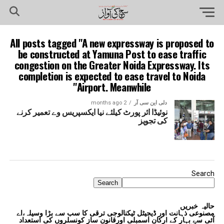
All posts tagged "A new expressway is proposed to
be constructed at Yamuna Post to ease traffic
congestion on the Greater Noida Expressway. Its
completion is expected to ease travel to Noida
Airport. Meanwhile"
دلی این سی آر
2 months ago
نوئیڈا ائر پورٹ کیلئے نیا ایکسپریس وے تعمیر کرنے
کی تجویز
Search
Search
حالیہ خبریں
مصنوعی ذہانت اور ڈیجیٹل ٹیکنالوجی ترقی کا سب سے بڑا وسیلہ،اے
آئی سے بہار کے ارکانِ اسمبلی اورقانون ساز کونسلروں کی استعداد