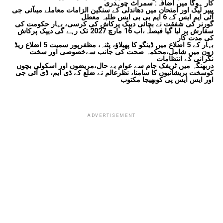
کار ہوگا میں اضافہ: سمراٹ چوہدری
پیپر لیک اور امتحان میں دھاندلی کے سنگین الزامات معاملے میںآئی جی
آئی ایم ایس کے 6 ایم بی بی ایس طلبہ معطل
گورنر کی شفقت نے بچائی دیپک پرکاش کی کرسی، بہار حکومت کی
سفارش پر لیا گیا فیصلہ،اب 16 مارچ 2027 تک رہے گی دیپک پرکاش
کی مدت کار
بہار کے 5 اضلاع میں ڈینگو کا پھیلاؤ، پٹنہ، مظفرپور سمیت 5 اضلاع ریڈ
زون میں شامل،محکمہ صحت کی جانب سےخصوصی اور سخت
نگرانی کے انتظامات
دربھنگہ میں ٹریفک جام سے عوام بے حال،مریضوں اور اسکولی بچوں
کوسخت پریشانیوں کا سامنا، نظرعالم نے ضلع کے ڈی ایم، ڈی آئی جی
اور ایس ایس پی کوبھیجا مکتوب
ADVERTISEMENT