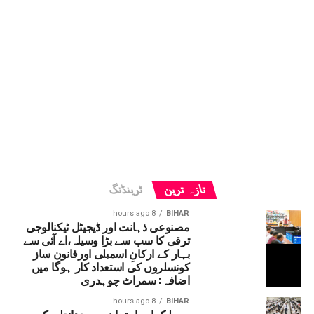
تازہ ترین
ٹرینڈنگ
8 hours ago
BIHAR
مصنوعی ذہانت اور ڈیجیٹل ٹیکنالوجی
ترقی کا سب سے بڑا وسیلہ،اے آئی سے
بہار کے ارکانِ اسمبلی اورقانون ساز
کونسلروں کی استعداد کار ہوگا میں
اضافہ: سمراٹ چوہدری
8 hours ago
BIHAR