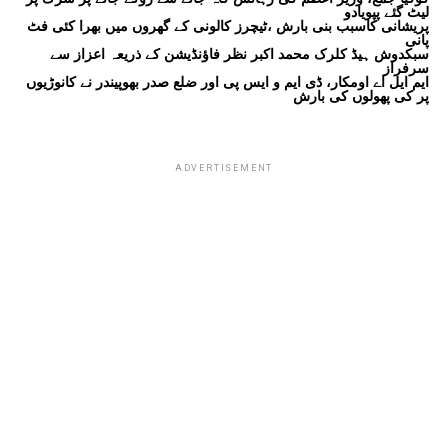
لیٹ گئے پپویادو
پریشانی کاسبب بنی بارش ،ٹیچرز کالونی کے گھروں میں بھرا کئی فٹ
پانی
سبکدوش ہیڈ کلرک محمد اکبر نظر فاؤنڈیشن کے ذریعہ اعزاز سے
سرفراز
ایم ایل اے اومکار، ڈی ایم و ایس پی اور ضلع صدر بھوپیندر نے کانوڑیوں
پر کی پھولوں کی بارش
ADVERTISEMENT