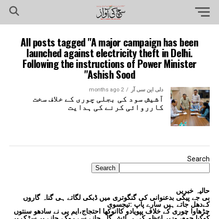
All posts tagged "A major campaign has been
launched against electricity theft in Delhi.
Following the instructions of Power Minister
Ashish Sood"
دلی این سی آر
2 months ago
آشیش سود کی بجلی چوری کے خلاف سخت
کارروائی کرنے کی ہدایت
Search
Search
حالیہ خبریں
بی جے پیکی بدعنوانی کی گنگوتری میں ڈبکی لگاتے ہی گناہ گاروں
کےدھل جاتے ہیں سارے پاپ :تیجسوی
چڑھاوا چوری کے خلاف پپویادو کاانوکھا احتجاج،ایم پی نے سادھو سنتوں
کوکیا جمع، وزیر اعظم کی رہائش گاہ جانے سے روکے جانے پر سڑک پر