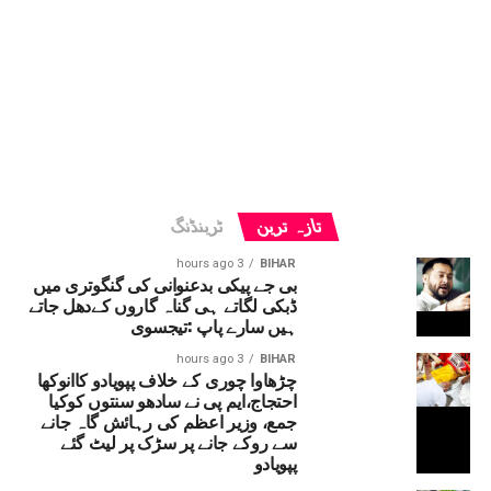
تازہ ترین
ٹرینڈنگ
3 hours ago
BIHAR
بی جے پیکی بدعنوانی کی گنگوتری میں
ڈبکی لگاتے ہی گناہ گاروں کےدھل جاتے
ہیں سارے پاپ :تیجسوی
3 hours ago
BIHAR
چڑھاوا چوری کے خلاف پپویادو کاانوکھا
احتجاج،ایم پی نے سادھو سنتوں کوکیا
جمع، وزیر اعظم کی رہائش گاہ جانے
سے روکے جانے پر سڑک پر لیٹ گئے
پپویادو