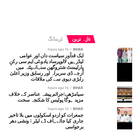
تازہ ترین
ٹرینڈنگ
16 hours ago
BIHAR
ایک قدآور سیاست داں اور عوامی
لیڈرہیں لالوپرساد یادو،ٹی ایم سی رکنِ
پارلیمنٹ شتروگھن سنہانےپٹنہ میں
آرجے ڈی سربراہ اور رسابق وزیر اعلیٰ
رابڑی دیوی سے کی ملاقات
16 hours ago
BIHAR
سیامڑھی:جرائم پیشہ عناصر کے خلاف
مزید ہوگا پولیس کا شکنجہ سخت
16 hours ago
BIHAR
جمعرات کو اردو اسکولوں میں بلا تاخیر
جاری کیا جائےہاف ڈے لیٹر : ونشی دھر
برجواسی