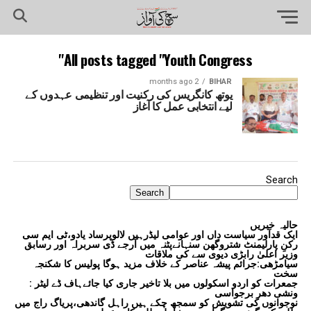
All posts tagged "Youth Congress"
2 months ago
BIHAR
یوتھ کانگریس کی رکنیت اور تنظیمی عہدوں کے
لیے انتخابی عمل کا آغاز
Search
Search
حالیہ خبریں
ایک قدآور سیاست داں اور عوامی لیڈرہیں لالوپرساد یادو،ٹی ایم سی
رکنِ پارلیمنٹ شتروگھن سنہانےپٹنہ میں آرجے ڈی سربراہ اور رسابق
وزیر اعلیٰ رابڑی دیوی سے کی ملاقات
سیامڑھی:جرائم پیشہ عناصر کے خلاف مزید ہوگا پولیس کا شکنجہ
سخت
جمعرات کو اردو اسکولوں میں بلا تاخیر جاری کیا جائےہاف ڈے لیٹر :
ونشی دھر برجواسی
نوجوانوں کی تشویش کو سمجھ چکے ہیں راہل گاندھی،پریاگ راج میں