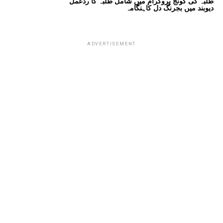
طلبہ کی گونج پروگرام میں شامل طلبہ کا ردعمل
دیوبند میں بجرنگ دل کاہنگامہ
ADVERTISEMENT