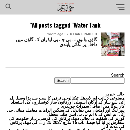
All posts tagged "Water Tank"
1 month ago
UTTAR PRADESH
گاؤں والوں نے بی جے پی لیڈران کے گاؤں میں
داخلہ پر لگائی پابندی
Search
Search
حالیہ خبریں
مصنوعی ذہانت اور ڈیجیٹل ٹیکنالوجی ترقی کا سب سے بڑا وسیلہ،اے
آئی سے بہار کے ارکانِ اسمبلی اورقانون ساز کونسلروں کی استعداد
کار ہوگا میں اضافہ: سمراٹ چوہدری
پیپر لیک اور امتحان میں دھاندلی کے سنگین الزامات معاملے میںآئی جی
آئی ایم ایس کے 6 ایم بی بی ایس طلبہ معطل
گورنر کی شفقت نے بچائی دیپک پرکاش کی کرسی، بہار حکومت کی
سفارش پر لیا گیا فیصلہ،اب 16 مارچ 2027 تک رہے گی دیپک پرکاش
کی مدت کار