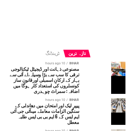
تازہ ترین
ٹرینڈنگ
10 hours ago
BIHAR
مصنوعی ذہانت اور ڈیجیٹل ٹیکنالوجی
ترقی کا سب سے بڑا وسیلہ،اے آئی سے
بہار کے ارکانِ اسمبلی اورقانون ساز
کونسلروں کی استعداد کار ہوگا میں
اضافہ: سمراٹ چوہدری
10 hours ago
BIHAR
پیپر لیک اور امتحان میں دھاندلی کے
سنگین الزامات معاملے میںآئی جی آئی
ایم ایس کے 6 ایم بی بی ایس طلبہ
معطل
10 hours ago
BIHAR