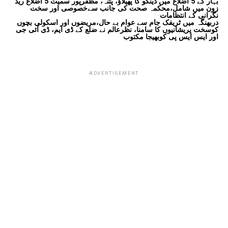
بہار کے 5 اضلاع میں ڈینگو کا پھیلاؤ، پٹنہ، مظفرپور سمیت 5 اضلاع ریڈ
زون میں شامل،محکمہ صحت کی جانب سےخصوصی اور سخت
نگرانی کے انتظامات
دربھنگہ میں ٹریفک جام سے عوام بے حال،مریضوں اور اسکولی بچوں
کوسخت پریشانیوں کا سامنا، نظرعالم نے ضلع کے ڈی ایم، ڈی آئی جی
اور ایس ایس پی کوبھیجا مکتوب
ADVERTISEMENT