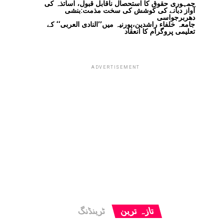
جمہوری حقوق کا استحصال ناقابل قبول، اساتذہ کی
آواز دبانے کی کوشش کی سخت مذمت:بنشی
دھربرجواسی
جامعہ خلفاء راشدین،پورنیہ میں’’النادی العربی‘‘ کے
تعلیمی پروگرام کا انعقاد
ADVERTISEMENT
تازہ ترین
ٹرینڈنگ