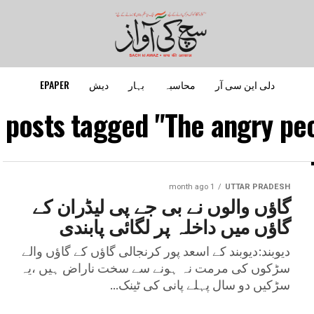
دلی این سی آر
محاسبہ
بہار
دیش
EPAPER
l posts tagged "The angry peo
1 month ago
UTTAR PRADESH
گاؤں والوں نے بی جے پی لیڈران کے
گاؤں میں داخلہ پر لگائی پابندی
دیوبند:دیوبند کے اسعد پور کرنجالی گاؤں کے گاؤں والے
سڑکوں کی مرمت نہ ہونے سے سخت ناراض ہیں ،یہ
سڑکیں دو سال پہلے پانی کی ٹینک...