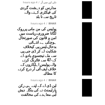
دلی این سی آر
4 hours ago
مدارس کو دہشت گردی
کی فیکٹری کہنے والے
تاریخ سے نا بلد
4 hours ago
BIHAR
پولیس کی من مانی پرروک
لگانا ضروری،ریاست میں
امن و قانون کی صورتحال
ہوچکی ہے انتہائی
بدحال،ایس پی کیخلاف
شکایت لے کر ڈی جی پی
سے ملے تیجسوی یادو، اے
کے-47 سے فائرنگ کرنے
والے پولیس اہلکاروں کے
خلاف ایف آئی آر درج کرنے
کا مطالبہ
4 hours ago
BIHAR
این ڈی اے کے اپنے ہی رکن
پارلیمنٹ نے کی بنگلہ دیش
آبی معاہدے کی مخالفت