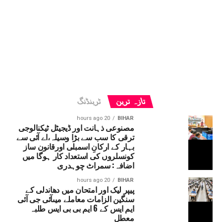
تازہ ترین
ٹرینڈنگ
20 hours ago
BIHAR
مصنوعی ذہانت اور ڈیجیٹل ٹیکنالوجی
ترقی کا سب سے بڑا وسیلہ،اے آئی سے
بہار کے ارکانِ اسمبلی اورقانون ساز
کونسلروں کی استعداد کار ہوگا میں
اضافہ: سمراٹ چوہدری
20 hours ago
BIHAR
پیپر لیک اور امتحان میں دھاندلی کے
سنگین الزامات معاملے میںآئی جی آئی
ایم ایس کے 6 ایم بی بی ایس طلبہ
معطل