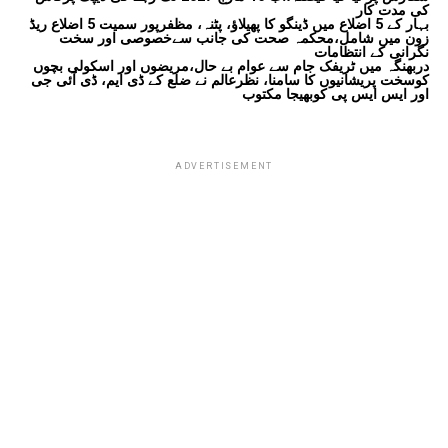
کی مدت کار
بہار کے 5 اضلاع میں ڈینگو کا پھیلاؤ، پٹنہ، مظفرپور سمیت 5 اضلاع ریڈ
زون میں شامل،محکمہ صحت کی جانب سےخصوصی اور سخت
نگرانی کے انتظامات
دربھنگہ میں ٹریفک جام سے عوام بے حال،مریضوں اور اسکولی بچوں
کوسخت پریشانیوں کا سامنا، نظرعالم نے ضلع کے ڈی ایم، ڈی آئی جی
اور ایس ایس پی کوبھیجا مکتوب
ADVERTISEMENT