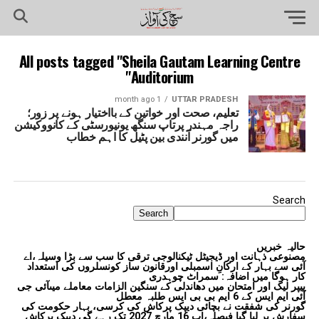
All posts tagged "Sheila Gautam Learning Centre
Auditorium"
1 month ago
UTTAR PRADESH
تعلیم، صحت اور خواتین کے بااختیار ہونے پر زور؛
راجہ مہندر پرتاپ سنگھ یونیورسٹی کے کانووکیشن
میں گورنر آنندی بین پٹیل کا اہم خطاب
Search
Search
حالیہ خبریں
مصنوعی ذہانت اور ڈیجیٹل ٹیکنالوجی ترقی کا سب سے بڑا وسیلہ،اے
آئی سے بہار کے ارکانِ اسمبلی اورقانون ساز کونسلروں کی استعداد
کار ہوگا میں اضافہ: سمراٹ چوہدری
پیپر لیک اور امتحان میں دھاندلی کے سنگین الزامات معاملے میںآئی جی
آئی ایم ایس کے 6 ایم بی بی ایس طلبہ معطل
گورنر کی شفقت نے بچائی دیپک پرکاش کی کرسی، بہار حکومت کی
سفارش پر لیا گیا فیصلہ،اب 16 مارچ 2027 تک رہے گی دیپک پرکاش