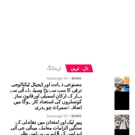
تازہ ترین
ٹرینڈنگ
19 hours ago
BIHAR
مصنوعی ذہانت اور ڈیجیٹل ٹیکنالوجی
ترقی کا سب سے بڑا وسیلہ،اے آئی سے
بہار کے ارکانِ اسمبلی اورقانون ساز
کونسلروں کی استعداد کار ہوگا میں
اضافہ: سمراٹ چوہدری
19 hours ago
BIHAR
پیپر لیک اور امتحان میں دھاندلی کے
سنگین الزامات معاملے میںآئی جی آئی
ایم ایس کے 6 ایم بی بی ایس طلبہ