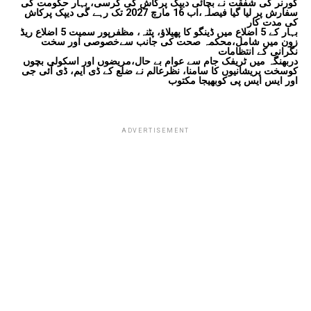
گورنر کی شفقت نے بچائی دیپک پرکاش کی کرسی، بہار حکومت کی
سفارش پر لیا گیا فیصلہ،اب 16 مارچ 2027 تک رہے گی دیپک پرکاش
کی مدت کار
بہار کے 5 اضلاع میں ڈینگو کا پھیلاؤ، پٹنہ، مظفرپور سمیت 5 اضلاع ریڈ
زون میں شامل،محکمہ صحت کی جانب سےخصوصی اور سخت
نگرانی کے انتظامات
دربھنگہ میں ٹریفک جام سے عوام بے حال،مریضوں اور اسکولی بچوں
کوسخت پریشانیوں کا سامنا، نظرعالم نے ضلع کے ڈی ایم، ڈی آئی جی
اور ایس ایس پی کوبھیجا مکتوب
ADVERTISEMENT