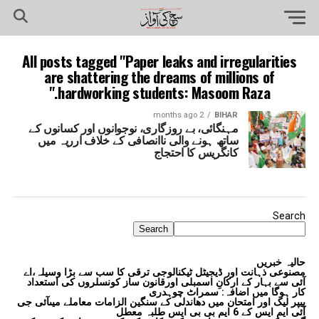
All posts tagged "Paper leaks and irregularities
are shattering the dreams of millions of
hardworking students: Masoom Raza."
2 months ago
BIHAR
مہنگائی، بے روزگاری، نوجوانوں اور کسانوں کے
ساتھ ہونے والی ناانصافی کے خلاف ارریہ میں
کانگریس کا احتجاج
Search
Search
حالیہ خبریں
مصنوعی ذہانت اور ڈیجیٹل ٹیکنالوجی ترقی کا سب سے بڑا وسیلہ،اے
آئی سے بہار کے ارکانِ اسمبلی اورقانون ساز کونسلروں کی استعداد
کار ہوگا میں اضافہ: سمراٹ چوہدری
پیپر لیک اور امتحان میں دھاندلی کے سنگین الزامات معاملے میںآئی جی
آئی ایم ایس کے 6 ایم بی بی ایس طلبہ معطل