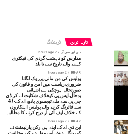
تازہ ترین
ٹرینڈنگ
دلی این سی آر
2 hours ago
مدارس کو دہشت گردی کی فیکٹری
کہنے والے تاریخ سے نا بلد
2 hours ago
BIHAR
پولیس کی من مانی پرروک لگانا
ضروری،ریاست میں امن و قانون کی
صورتحال ہوچکی ہے انتہائی
بدحال،ایس پی کیخلاف شکایت لے کر ڈی
جی پی سے ملے تیجسوی یادو، اے کے-47
سے فائرنگ کرنے والے پولیس اہلکاروں
کے خلاف ایف آئی آر درج کرنے کا مطالبہ
2 hours ago
BIHAR
این ڈی اے کے اپنے ہی رکن پارلیمنٹ نے
کی بنگلہ دیش آبی معاہدے کی مخالفت