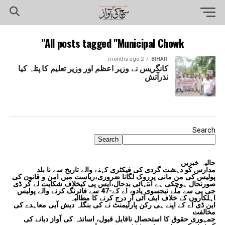
All posts tagged "Municipal Chowk"
2 months ago
BIHAR
کانگریس نے وزیر اعظم اور وزیر تعلیم کا پتلہ کیا
نذرآتش
Search
Search
حالیہ خبریں
مدارس کو دہشت گردی کی فیکٹری کہنے والے تاریخ سے نا بلد
پولیس کی من مانی پرروک لگانا ضروری،ریاست میں امن و قانون کی
صورتحال ہوچکی ہے انتہائی بدحال،ایس پی کیخلاف شکایت لے کر ڈی
جی پی سے ملے تیجسوی یادو، اے کے-47 سے فائرنگ کرنے والے پولیس
اہلکاروں کے خلاف ایف آئی آر درج کرنے کا مطالبہ
این ڈی اے کے اپنے ہی رکن پارلیمنٹ نے کی بنگلہ دیش آبی معاہدے کی
مخالفت
جمہوری حقوق کا استحصال ناقابل قبول، اساتذہ کی آواز دبانے کی