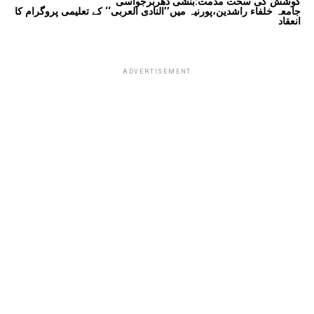
کوشش کی سخت مذمت:بنشی دھربرجواسی
جامعہ خلفاء راشدین،پورنیہ میں’’النادی العربی‘‘ کے تعلیمی پروگرام کا
انعقاد
ADVERTISEMENT