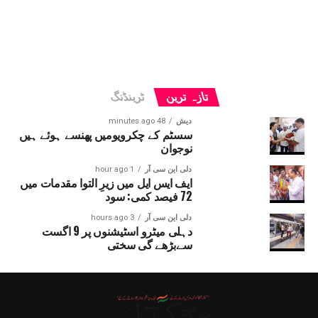
تازہ ترین
ٹرینڈنگ
دیش
48 minutes ago
سسٹم کے چکرویومیں پھنسے ہوئے ہیں
نوجوان
دلی این سی آر
1 hour ago
ایف ایس ایل میں زیرِ التوا مقدمات میں
72 فیصد کمی: سود
دلی این سی آر
3 hours ago
دہلی میٹرو اسٹیشنوں پر 9 اگست
سےبڑھے گی سختی