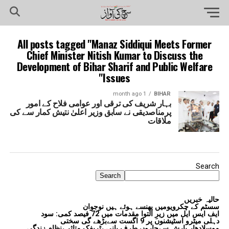
All posts tagged "Manaz Siddiqui Meets Former
Chief Minister Nitish Kumar to Discuss the
Development of Bihar Sharif and Public Welfare
Issues"
1 month ago
BIHAR
بہار شریف کی ترقی اور عوامی فلاح کے امور
پرمناصدیقی نے سابق وزیر اعلیٰ نتیش کمار سے کی
ملاقات
Search
Search
حالیہ خبریں
سسٹم کے چکرویومیں پھنسے ہوئے ہیں نوجوان
ایف ایس ایل میں زیرِ التوا مقدمات میں 72 فیصد کمی: سود
دہلی میٹرو اسٹیشنوں پر 9 اگست سےبڑھے گی سختی
موسلادھار بارش سےچاروں طرف پانی ،ٹریفک متاثر ،نظام زندگی