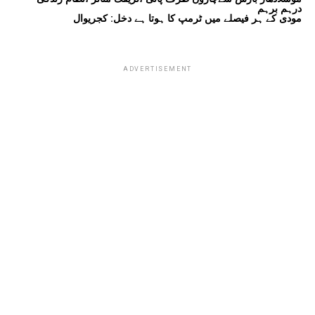
درہم برہم
مودی کے ہر فیصلے میں ٹرمپ کا ہوتا ہے دخل: کجریوال
ADVERTISEMENT