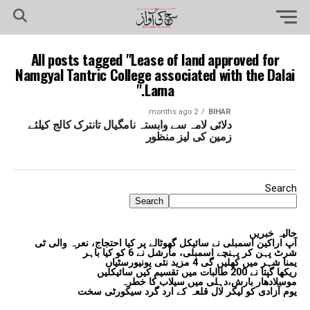
All posts tagged "Lease of land approved for
Namgyal Tantric College associated with the Dalai
Lama."
2 months ago
BIHAR
دلائی لامہ سے وابستہ نامگیال تانترک کالج کیلئے
زمین کی لیز منظور
Search
Search
حالیہ خبریں
آپ اراکین اسمبلی نے سائیکل گھوٹالے پر کیا احتجاج، نعرہ والی ٹی
شرٹ پہن کر پہنچے اسمبلی، مارشل نے 6 کو کیا باہر
یمنا شہر میں کھلیں گی 4 مزید نئی یونیورسٹیاں
ریکھا گپتا نے 200 طالبات میں تقسیم کیں سائیکلیں
موسلادھار بارش،دہلی میں سیلاب کا خطرہ
یوم آزادی کو لیکر لال قلعہ کے ارد گرد سیکورٹی سخت