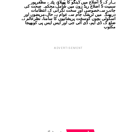
بہار کے 5 اضلاع میں ڈینگو کا پھیلاؤ، پٹنہ، مظفرپور
سمیت 5 اضلاع ریڈ زون میں شامل،محکمہ صحت کی
جانب سےخصوصی اور سخت نگرانی کے انتظامات
دربھنگہ میں ٹریفک جام سے عوام بے حال،مریضوں اور
اسکولی بچوں کوسخت پریشانیوں کا سامنا، نظرعالم نے
ضلع کے ڈی ایم، ڈی آئی جی اور ایس ایس پی کوبھیجا
مکتوب
ADVERTISEMENT