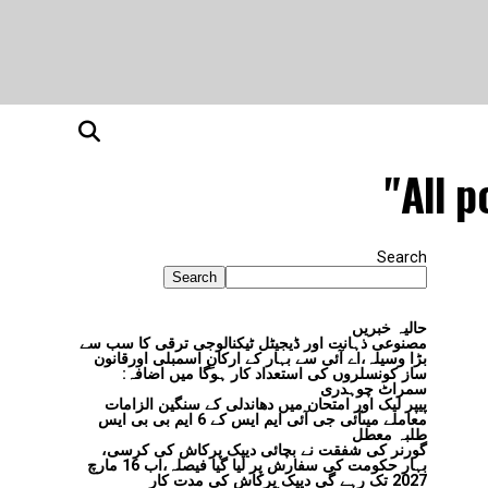
All p
Search
Search
حالیہ خبریں
مصنوعی ذہانت اور ڈیجیٹل ٹیکنالوجی ترقی کا سب سے
بڑا وسیلہ،اے آئی سے بہار کے ارکانِ اسمبلی اورقانون
ساز کونسلروں کی استعداد کار ہوگا میں اضافہ:
سمراٹ چوہدری
پیپر لیک اور امتحان میں دھاندلی کے سنگین الزامات
معاملے میںآئی جی آئی ایم ایس کے 6 ایم بی بی ایس
طلبہ معطل
گورنر کی شفقت نے بچائی دیپک پرکاش کی کرسی،
بہار حکومت کی سفارش پر لیا گیا فیصلہ،اب 16 مارچ
2027 تک رہے گی دیپک پرکاش کی مدت کار