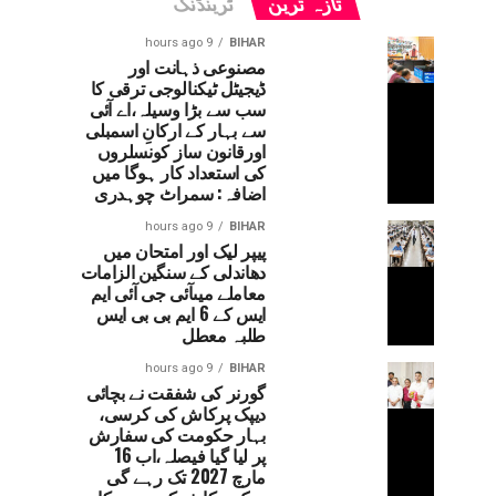
تازہ ترین
ٹرینڈنگ
9 hours ago
BIHAR
مصنوعی ذہانت اور
ڈیجیٹل ٹیکنالوجی ترقی کا
سب سے بڑا وسیلہ،اے آئی
سے بہار کے ارکانِ اسمبلی
اورقانون ساز کونسلروں
کی استعداد کار ہوگا میں
اضافہ: سمراٹ چوہدری
9 hours ago
BIHAR
پیپر لیک اور امتحان میں
دھاندلی کے سنگین الزامات
معاملے میںآئی جی آئی ایم
ایس کے 6 ایم بی بی ایس
طلبہ معطل
9 hours ago
BIHAR
گورنر کی شفقت نے بچائی
دیپک پرکاش کی کرسی،
بہار حکومت کی سفارش
پر لیا گیا فیصلہ،اب 16
مارچ 2027 تک رہے گی