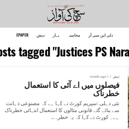
دلی این سی آر
محاسبہ
بہار
دیش
EPAPER
osts tagged "Justices PS Nar
دیش
1 month ago
فیصلوں میں اے آئی کا استعمال
خطرناک
نئی دہلی :سپریم کورٹ نے کہا ہے کہ مصنوعی ذہانت
سے بنائے گئے قانونی مثالوں کا استعمال انتہائی خطرناک
ہے۔ کورٹ نے کہا کہ یہ خطرہ...