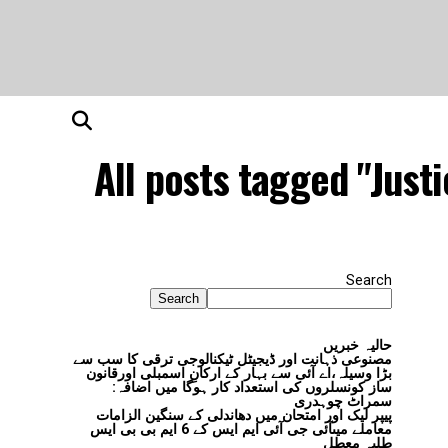
All posts tagged "Just
Search
Search
حالیہ خبریں
مصنوعی ذہانت اور ڈیجیٹل ٹیکنالوجی ترقی کا سب سے
بڑا وسیلہ،اے آئی سے بہار کے ارکانِ اسمبلی اورقانون
ساز کونسلروں کی استعداد کار ہوگا میں اضافہ:
سمراٹ چوہدری
پیپر لیک اور امتحان میں دھاندلی کے سنگین الزامات
معاملے میںآئی جی آئی ایم ایس کے 6 ایم بی بی ایس
طلبہ معطل