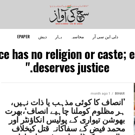
دلی این سی آر
محاسبہ
بہار
دیش
EPAPER
ice has no religion or caste;
deserves justice."
1 month ago
BIHAR
’انصاف کا کوئی مذہب یا ذات نہیں،
ہر مظلوم کوملنا چاہیے انصاف‘،بھرت
بھوشن تیواری کے پولیس انکاؤنٹر اور
محمد فیض کے سفاکانہ قتل کیخلاف