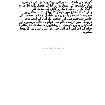
گورنر کی شفقت نے بچائی دیپک پرکاش کی کرسی،
بہار حکومت کی سفارش پر لیا گیا فیصلہ،اب 16 مارچ
2027 تک رہے گی دیپک پرکاش کی مدت کار
بہار کے 5 اضلاع میں ڈینگو کا پھیلاؤ، پٹنہ، مظفرپور
سمیت 5 اضلاع ریڈ زون میں شامل،محکمہ صحت کی
جانب سےخصوصی اور سخت نگرانی کے انتظامات
دربھنگہ میں ٹریفک جام سے عوام بے حال،مریضوں اور
اسکولی بچوں کوسخت پریشانیوں کا سامنا، نظرعالم نے
ضلع کے ڈی ایم، ڈی آئی جی اور ایس ایس پی کوبھیجا
مکتوب
ADVERTISEMENT