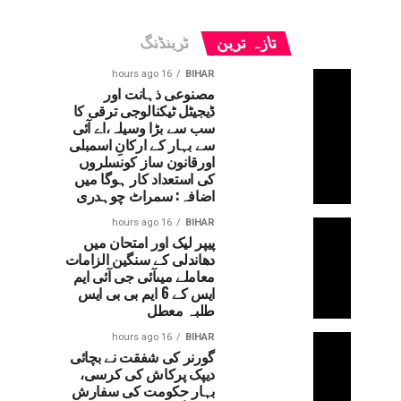
تازہ ترین
ٹرینڈنگ
16 hours ago
BIHAR
مصنوعی ذہانت اور
ڈیجیٹل ٹیکنالوجی ترقی کا
سب سے بڑا وسیلہ،اے آئی
سے بہار کے ارکانِ اسمبلی
اورقانون ساز کونسلروں
کی استعداد کار ہوگا میں
اضافہ: سمراٹ چوہدری
16 hours ago
BIHAR
پیپر لیک اور امتحان میں
دھاندلی کے سنگین الزامات
معاملے میںآئی جی آئی ایم
ایس کے 6 ایم بی بی ایس
طلبہ معطل
16 hours ago
BIHAR
گورنر کی شفقت نے بچائی
دیپک پرکاش کی کرسی،
بہار حکومت کی سفارش