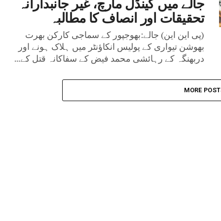
جالے میں کینڈل مارچ، غیر جانبدارانہ
تحقیقات اور انصاف کا مطالبہ
(پی این این) جالے:بھوجپور کے سماجی کارکن بھرت
بھوشن تیواری کے پولیس انکاؤنٹر میں ہلاک ہونے اور
دربھنگہ کے رہائشی محمد فیض کے سفاکانہ قتل کے...
MORE POST