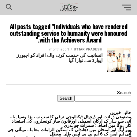
All posts tagged "Individuals who have rendered
outstanding service to humanity were honoured
with the Achievers Award."
1 month ago
UTTAR PRADESH
انسانیت کی خدمت کرنے والے افراد کو اچیورز
ایوارڈ سے نوازا گیا
Search
Search
حالیہ خبریں
مصنوعی ذہانت اور ڈیجیٹل ٹیکنالوجی ترقی کا سب سے بڑا وسیلہ،اے
آئی سے بہار کے ارکانِ اسمبلی اورقانون ساز کونسلروں کی استعداد
کار ہوگا میں اضافہ: سمراٹ چوہدری
پیپر لیک اور امتحان میں دھاندلی کے سنگین الزامات معاملے میںآئی جی
آئی ایم ایس کے 6 ایم بی بی ایس طلبہ معطل