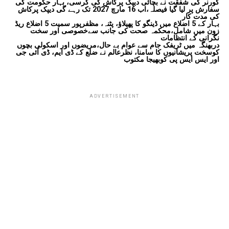
گورنر کی شفقت نے بچائی دیپک پرکاش کی کرسی، بہار حکومت کی
سفارش پر لیا گیا فیصلہ،اب 16 مارچ 2027 تک رہے گی دیپک پرکاش
کی مدت کار
بہار کے 5 اضلاع میں ڈینگو کا پھیلاؤ، پٹنہ، مظفرپور سمیت 5 اضلاع ریڈ
زون میں شامل،محکمہ صحت کی جانب سےخصوصی اور سخت
نگرانی کے انتظامات
دربھنگہ میں ٹریفک جام سے عوام بے حال،مریضوں اور اسکولی بچوں
کوسخت پریشانیوں کا سامنا، نظرعالم نے ضلع کے ڈی ایم، ڈی آئی جی
اور ایس ایس پی کوبھیجا مکتوب
ADVERTISEMENT