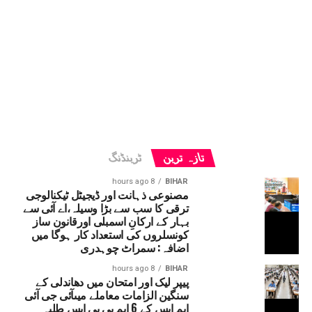
تازہ ترین
ٹرینڈنگ
8 hours ago
BIHAR
مصنوعی ذہانت اور ڈیجیٹل ٹیکنالوجی
ترقی کا سب سے بڑا وسیلہ،اے آئی سے
بہار کے ارکانِ اسمبلی اورقانون ساز
کونسلروں کی استعداد کار ہوگا میں
اضافہ: سمراٹ چوہدری
8 hours ago
BIHAR
پیپر لیک اور امتحان میں دھاندلی کے
سنگین الزامات معاملے میںآئی جی آئی
ایم ایس کے 6 ایم بی بی ایس طلبہ