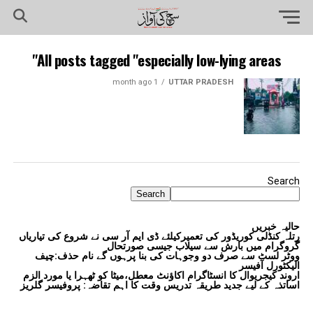
All posts tagged "especially low-lying areas"
1 month ago
UTTAR PRADESH
Search
Search
حالیہ خبریں
رتلہ کنڈلی کوریڈور کی تعمیرکیلئے ڈی ایم آر سی نے شروع کی تیاریاں
گروگرام میں بارش سے سیلاب جیسی صورتحال
ووٹر لسٹ سے صرف دو وجوہات کی بنا پرہوں گے نام حذف:چیف
الیکٹورل آفیسر
اروند کیجریوال کا انسٹاگرام اکاؤنٹ معطل،میٹا کو ٹھہرا یا مورد الزم
اساتذہ کے لیے جدید طریقہ تدریس وقت کا اہم تقاضہ: پروفیسر گلریز