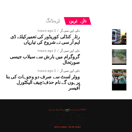
تازہ ترین
ٹرینڈنگ
دلی این سی آر
2 hours ago
رتلہ کنڈلی کوریڈور کی تعمیرکیلئے ڈی
ایم آر سی نے شروع کی تیاریاں
دلی این سی آر
2 hours ago
گروگرام میں بارش سے سیلاب جیسی
صورتحال
دلی این سی آر
2 hours ago
ووٹر لسٹ سے صرف دو وجوہات کی بنا
پرہوں گے نام حذف:چیف الیکٹورل
آفیسر