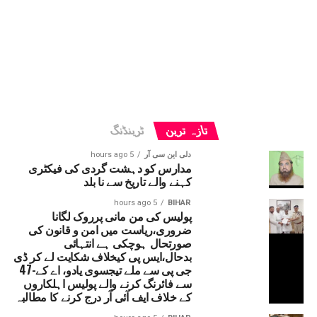
تازہ ترین
ٹرینڈنگ
دلی این سی آر
5 hours ago
مدارس کو دہشت گردی کی فیکٹری
کہنے والے تاریخ سے نا بلد
5 hours ago
BIHAR
پولیس کی من مانی پرروک لگانا
ضروری،ریاست میں امن و قانون کی
صورتحال ہوچکی ہے انتہائی
بدحال،ایس پی کیخلاف شکایت لے کر ڈی
جی پی سے ملے تیجسوی یادو، اے کے-47
سے فائرنگ کرنے والے پولیس اہلکاروں
کے خلاف ایف آئی آر درج کرنے کا مطالبہ