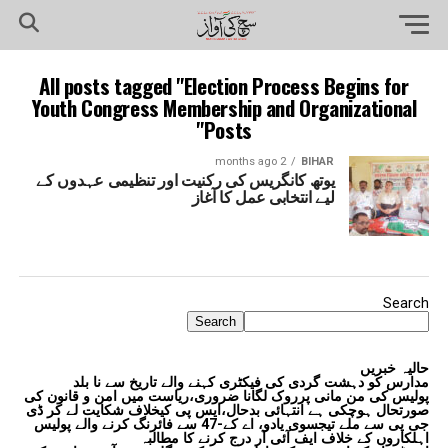
All posts tagged "Election Process Begins for
Youth Congress Membership and Organizational
Posts"
2 months ago
BIHAR
یوتھ کانگریس کی رکنیت اور تنظیمی عہدوں کے
لیے انتخابی عمل کا آغاز
Search
Search
حالیہ خبریں
مدارس کو دہشت گردی کی فیکٹری کہنے والے تاریخ سے نا بلد
پولیس کی من مانی پرروک لگانا ضروری،ریاست میں امن و قانون کی
صورتحال ہوچکی ہے انتہائی بدحال،ایس پی کیخلاف شکایت لے کر ڈی
جی پی سے ملے تیجسوی یادو، اے کے-47 سے فائرنگ کرنے والے پولیس
اہلکاروں کے خلاف ایف آئی آر درج کرنے کا مطالبہ