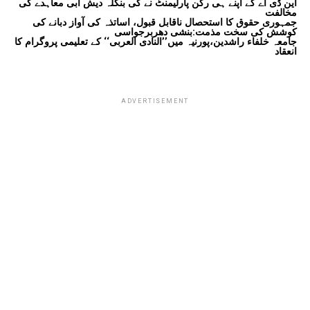
این ڈی اے کے اپنے ہی رکن پارلیمنٹ نے کی بنگلہ دیش آبی معاہدے کی
مخالفت
جمہوری حقوق کا استحصال ناقابل قبول، اساتذہ کی آواز دبانے کی
کوشش کی سخت مذمت:بنشی دھربرجواسی
جامعہ خلفاء راشدین،پورنیہ میں’’النادی العربی‘‘ کے تعلیمی پروگرام کا
انعقاد
ADVERTISEMENT