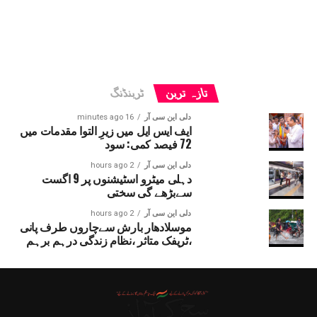
تازہ ترین
ٹرینڈنگ
دلی این سی آر
16 minutes ago
ایف ایس ایل میں زیرِ التوا مقدمات میں
72 فیصد کمی: سود
دلی این سی آر
2 hours ago
دہلی میٹرو اسٹیشنوں پر 9 اگست
سےبڑھے گی سختی
دلی این سی آر
2 hours ago
موسلادھار بارش سےچاروں طرف پانی
،ٹریفک متاثر ،نظام زندگی درہم برہم