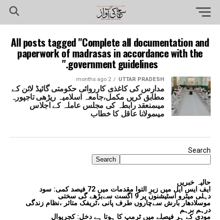
All posts tagged "Complete all documentation and
paperwork of madrasas in accordance with the
government guidelines."
2 months ago
UTTAR PRADESH
مدارس کی کاغذی کارروائی حکومتی گائیڈ لائن کے
مطابق کریں مکمل،جامعہ اسلامیہ ریڑھی تاجپورہ
میںمنعقد رابطہ کی مجلس عاملہ کے اجلاس
میںمولانا عاقل کا خطاب
Search
Search
حالیہ خبریں
ایف ایس ایل میں زیرِ التوا مقدمات میں 72 فیصد کمی: سود
دہلی میٹرو اسٹیشنوں پر 9 اگست سےبڑھے گی سختی
موسلادھار بارش سےچاروں طرف پانی ،ٹریفک متاثر ،نظام زندگی
درہم برہم
مودی کے ہر فیصلے میں ٹرمپ کا ہوتا ہے دخل: کجریوال