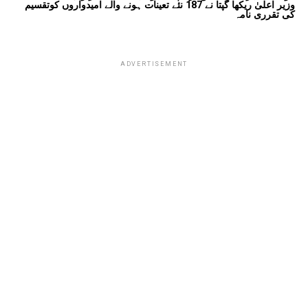
وزیر اعلیٰ ریکھا گپتا نے 187 نئے تعینات ہونے والے امیدواروں کوتقسیم
کی تقرری نامہ
ADVERTISEMENT