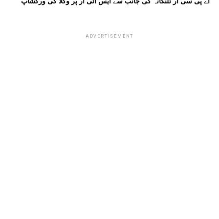
اے پی سی آر تلنگانہ کی جانب سے ایس آئی آر پر وکلا کی ورکشاپ
ADVERTISEMENT