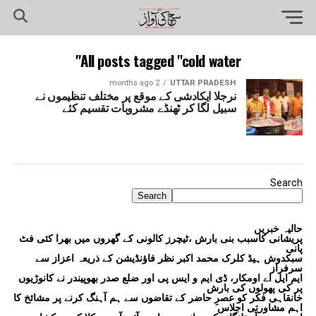
All posts tagged "cold water"
2 months ago
UTTAR PRADESH
نرجلا ایکادشی کے موقع پر مختلف تنظیموں نے
سبیل لگا کر ٹھنڈے مشروبات تقسیم کئے
Search
Search
حالیہ خبریں
پریشانی کاسبب بنی بارش ،ٹیچرز کالونی کے گھروں میں بھرا کئی فٹ
پانی
سبکدوش ہیڈ کلرک محمد اکبر نظر فاؤنڈیشن کے ذریعہ اعزاز سے
سرفراز
ایم ایل اے اومکار، ڈی ایم و ایس پی اور ضلع صدر بھوپیندر نے کانوڑیوں
پر کی پھولوں کی بارش
خانقاہی فکر کو عصرِ حاضر کے تقاضوں سے ہم آہنگ کرنے پر مشائخ کا
اہم مشاورتی اجلاس