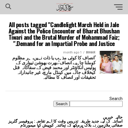
All posts tagged "Candlelight March Held in Jale
Against the Police Encounter of Bharat Bhushan
Tiwari and the Brutal Murder of Mohammad Faiz;
Demand for an Impartial Probe and Justice."
1 month ago
BIHAR
’انصاف کا کوئی مذہب یا ذات نہیں، ہر مظلوم
کوملنا چاہیے انصاف‘،بھرت بھوشن تیواری کے
پولیس انکاؤنٹر اور محمد فیض کے سفاکانہ قتل
کیخلاف جالے میں کینڈل مارچ، غیر جانبدارانہ
تحقیقات اور انصاف کا مطالبہ
Search
Search
حالیہ خبریں
اساتذہ کے لیے جدید طریقہ تدریس وقت کا اہم تقاضہ: پروفیسر گلریز
صفائی ملازمین نے بلاک پرمکھ کے نمائندہ کوپیش کیا میمورنڈم