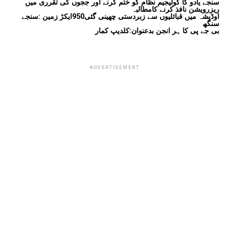
سنجے یادو کا کولیجیم نظام کو ختم کرنے اور ججوں کی تقرری میں
ریزرویشن نافذ کرنے کامطالبہ
اوڈیشہ میں قبائلیوں سے زبردستی چھینی گئی950ایکڑ زمین :سنجے
سنگھ
بی جے پی کا ہر انجن بدعنوان:کلدیپ کمار
ADVERTISEMENT