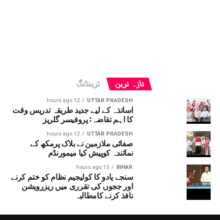
تازہ ترین
ٹرینڈنگ
12 hours ago
UTTAR PRADESH
اساتذہ کے لیے جدید طریقہ تدریس وقت
کا اہم تقاضہ: پروفیسر گلریز
12 hours ago
UTTAR PRADESH
صفائی ملازمین نے بلاک پرمکھ کے
نمائندہ کوپیش کیا میمورنڈم
13 hours ago
BIHAR
سنجے یادو کا کولیجیم نظام کو ختم کرنے
اور ججوں کی تقرری میں ریزرویشن
نافذ کرنے کامطالبہ