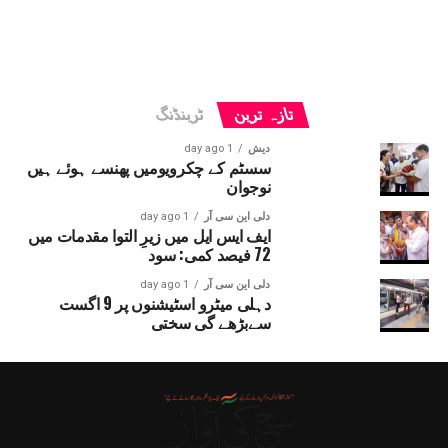
تازہ ترین
ٹرینڈنگ
دیش
1 day ago
سسٹم کے چکرویومیں پھنسے ہوئے ہیں
نوجوان
دلی این سی آر
1 day ago
ایف ایس ایل میں زیرِ التوا مقدمات میں
72 فیصد کمی: سود
دلی این سی آر
1 day ago
دہلی میٹرو اسٹیشنوں پر 9 اگست
سےبڑھے گی سختی