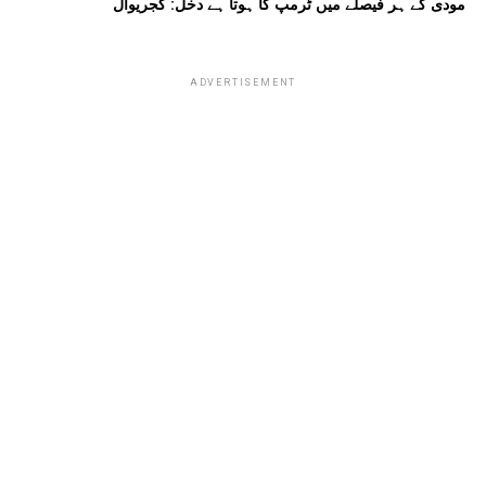
مودی کے ہر فیصلے میں ٹرمپ کا ہوتا ہے دخل: کجریوال
ADVERTISEMENT