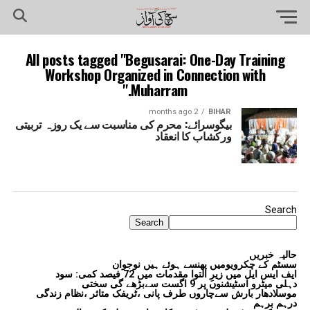
All posts tagged "Begusarai: One-Day Training
Workshop Organized in Connection with
Muharram."
2 months ago
BIHAR
بیگوسرائے: محرم کی مناسبت سے یک روزہ تربیتی
ورکشاب کا انعقاد
Search
Search
حالیہ خبریں
سسٹم کے چکرویومیں پھنسے ہوئے ہیں نوجوان
ایف ایس ایل میں زیرِ التوا مقدمات میں 72 فیصد کمی: سود
دہلی میٹرو اسٹیشنوں پر 9 اگست سےبڑھے گی سختی
موسلادھار بارش سےچاروں طرف پانی ،ٹریفک متاثر ،نظام زندگی
درہم برہم