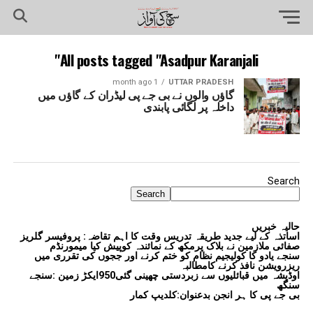
All posts tagged "Asadpur Karanjali"
1 month ago
UTTAR PRADESH
گاؤں والوں نے بی جے پی لیڈران کے گاؤں میں
داخلہ پر لگائی پابندی
Search
Search
حالیہ خبریں
اساتذہ کے لیے جدید طریقہ تدریس وقت کا اہم تقاضہ: پروفیسر گلریز
صفائی ملازمین نے بلاک پرمکھ کے نمائندہ کوپیش کیا میمورنڈم
سنجے یادو کا کولیجیم نظام کو ختم کرنے اور ججوں کی تقرری میں
ریزرویشن نافذ کرنے کامطالبہ
اوڈیشہ میں قبائلیوں سے زبردستی چھینی گئی950ایکڑ زمین :سنجے
سنگھ
بی جے پی کا ہر انجن بدعنوان:کلدیپ کمار