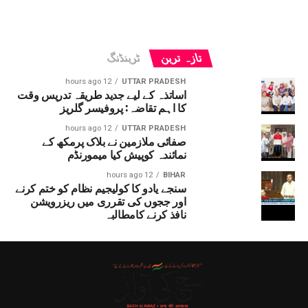
تازہ ترین
ٹرینڈنگ
12 hours ago
UTTAR PRADESH
اساتذہ کے لیے جدید طریقہ تدریس وقت
کا اہم تقاضہ: پروفیسر گلریز
12 hours ago
UTTAR PRADESH
صفائی ملازمین نے بلاک پرمکھ کے
نمائندہ کوپیش کیا میمورنڈم
12 hours ago
BIHAR
سنجے یادو کا کولیجیم نظام کو ختم کرنے
اور ججوں کی تقرری میں ریزرویشن
نافذ کرنے کامطالبہ