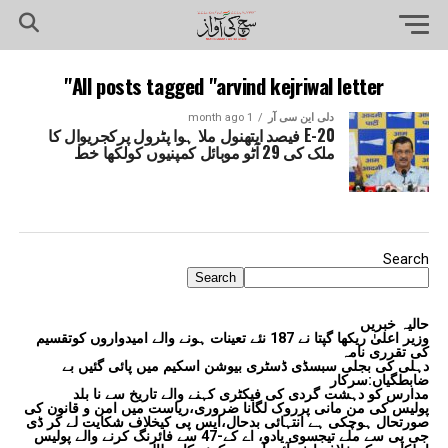
All posts tagged "arvind kejriwal letter"
دلی این سی آر
1 month ago
E-20 فیصد ایتھنول ملا ہوا پٹرول پرکجریوال کا
ملک کی 29 آٹو موبائل کمپنیوں کولکھا خط
Search
Search
حالیہ خبریں
وزیر اعلیٰ ریکھا گپتا نے 187 نئے تعینات ہونے والے امیدواروں کوتقسیم
کی تقرری نامہ
دہلی کی بجلی سبسڈی ڈسٹری بیوشن اسکیم میں پائی گئیں بے
ضابطگیاں:سرکار
مدارس کو دہشت گردی کی فیکٹری کہنے والے تاریخ سے نا بلد
پولیس کی من مانی پرروک لگانا ضروری،ریاست میں امن و قانون کی
صورتحال ہوچکی ہے انتہائی بدحال،ایس پی کیخلاف شکایت لے کر ڈی
جی پی سے ملے تیجسوی یادو، اے کے-47 سے فائرنگ کرنے والے پولیس