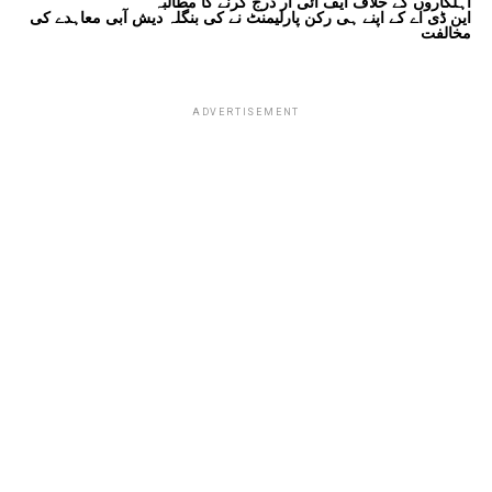
اہلکاروں کے خلاف ایف آئی آر درج کرنے کا مطالبہ
این ڈی اے کے اپنے ہی رکن پارلیمنٹ نے کی بنگلہ دیش آبی معاہدے کی
مخالفت
ADVERTISEMENT