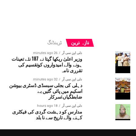
تازہ ترین
ٹرینڈنگ
دلی این سی آر
26 minutes ago
وزیر اعلیٰ ریکھا گپتا نے 187 نئے تعینات
ہونے والے امیدواروں کوتقسیم کی
تقرری نامہ
دلی این سی آر
32 minutes ago
دہلی کی بجلی سبسڈی ڈسٹری بیوشن
اسکیم میں پائی گئیں بے
ضابطگیاں:سرکار
دلی این سی آر
18 hours ago
مدارس کو دہشت گردی کی فیکٹری
کہنے والے تاریخ سے نا بلد