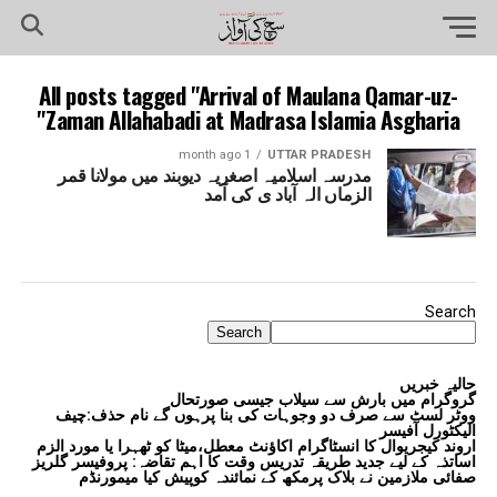
All posts tagged "Arrival of Maulana Qamar-uz-
Zaman Allahabadi at Madrasa Islamia Asgharia"
1 month ago
UTTAR PRADESH
مدرسہ اسلامیہ اصغریہ دیوبند میں مولانا قمر
الزماں الہ آباد ی کی آمد
Search
Search
حالیہ خبریں
گروگرام میں بارش سے سیلاب جیسی صورتحال
ووٹر لسٹ سے صرف دو وجوہات کی بنا پرہوں گے نام حذف:چیف
الیکٹورل آفیسر
اروند کیجریوال کا انسٹاگرام اکاؤنٹ معطل،میٹا کو ٹھہرا یا مورد الزم
اساتذہ کے لیے جدید طریقہ تدریس وقت کا اہم تقاضہ: پروفیسر گلریز
صفائی ملازمین نے بلاک پرمکھ کے نمائندہ کوپیش کیا میمورنڈم