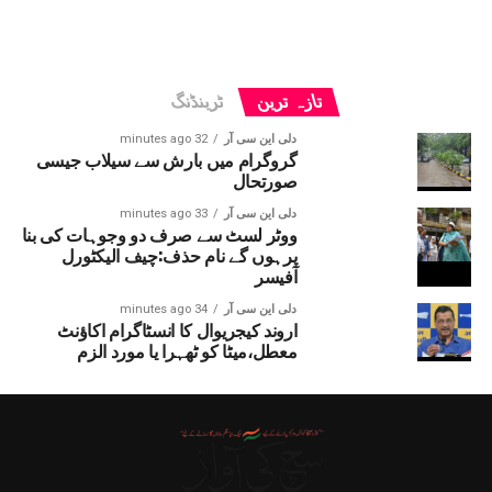
تازہ ترین
ٹرینڈنگ
دلی این سی آر
32 minutes ago
گروگرام میں بارش سے سیلاب جیسی
صورتحال
دلی این سی آر
33 minutes ago
ووٹر لسٹ سے صرف دو وجوہات کی بنا
پرہوں گے نام حذف:چیف الیکٹورل
آفیسر
دلی این سی آر
34 minutes ago
اروند کیجریوال کا انسٹاگرام اکاؤنٹ
معطل،میٹا کو ٹھہرا یا مورد الزم