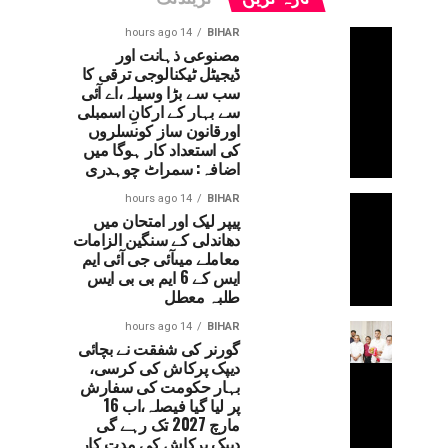
14 hours ago
BIHAR
مصنوعی ذہانت اور
ڈیجیٹل ٹیکنالوجی ترقی کا
سب سے بڑا وسیلہ،اے آئی
سے بہار کے ارکانِ اسمبلی
اورقانون ساز کونسلروں
کی استعداد کار ہوگا میں
اضافہ: سمراٹ چوہدری
14 hours ago
BIHAR
پیپر لیک اور امتحان میں
دھاندلی کے سنگین الزامات
معاملے میںآئی جی آئی ایم
ایس کے 6 ایم بی بی ایس
طلبہ معطل
14 hours ago
BIHAR
گورنر کی شفقت نے بچائی
دیپک پرکاش کی کرسی،
بہار حکومت کی سفارش
پر لیا گیا فیصلہ،اب 16
مارچ 2027 تک رہے گی
دیپک پرکاش کی مدت کار