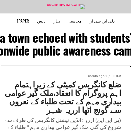
دلی این سی آر
محاسبہ
بہار
دیش
EPAPER
ia town echoed with students’
onwide public awareness camp
1 month ago
BIHAR
ضلع کانگریس کمیٹی کے زیراہتمام
اہم پروگرام کا انعقاد،ملک گیر عوامی
بیداری مہم کے تحت طلباء کے نعروں
سے گونج اٹھا ارریہ شہر
(پی این این) ارریہ:انڈین نیشنل کانگریس کی طرف سے
شروع کی گئی ملک گیر عوامی بیداری مہم ” طلباء کے