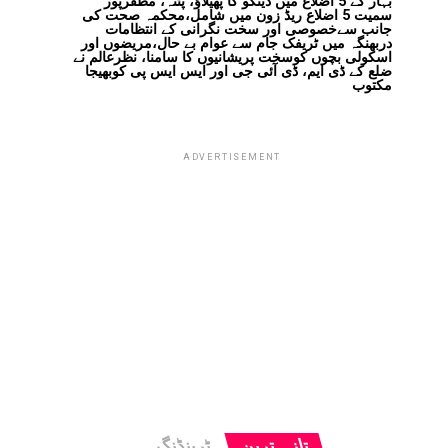
بہار کے 5 اضلاع میں ڈینگو کا پھیلاؤ، پٹنہ، مظفرپور
سمیت 5 اضلاع ریڈ زون میں شامل،محکمہ صحت کی
جانب سےخصوصی اور سخت نگرانی کے انتظامات
دربھنگہ میں ٹریفک جام سے عوام بے حال،مریضوں اور
اسکولی بچوں کوسخت پریشانیوں کا سامنا، نظرعالم نے
ضلع کے ڈی ایم، ڈی آئی جی اور ایس ایس پی کوبھیجا
مکتوب
ADVERTISEMENT
تازہ ترین
ٹرینڈنگ