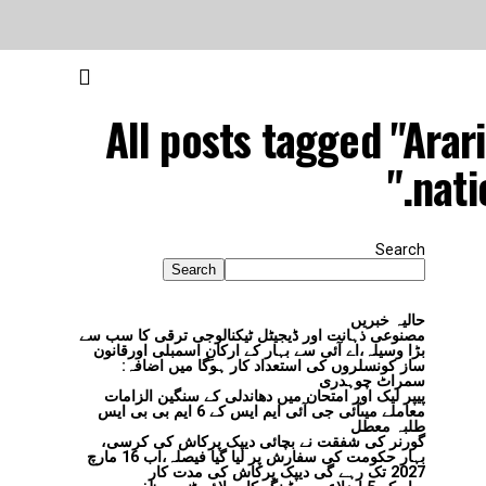
All posts tagged "Arar
nati
Search
Search
حالیہ خبریں
مصنوعی ذہانت اور ڈیجیٹل ٹیکنالوجی ترقی کا سب سے
بڑا وسیلہ،اے آئی سے بہار کے ارکانِ اسمبلی اورقانون
ساز کونسلروں کی استعداد کار ہوگا میں اضافہ:
سمراٹ چوہدری
پیپر لیک اور امتحان میں دھاندلی کے سنگین الزامات
معاملے میںآئی جی آئی ایم ایس کے 6 ایم بی بی ایس
طلبہ معطل
گورنر کی شفقت نے بچائی دیپک پرکاش کی کرسی،
بہار حکومت کی سفارش پر لیا گیا فیصلہ،اب 16 مارچ
2027 تک رہے گی دیپک پرکاش کی مدت کار