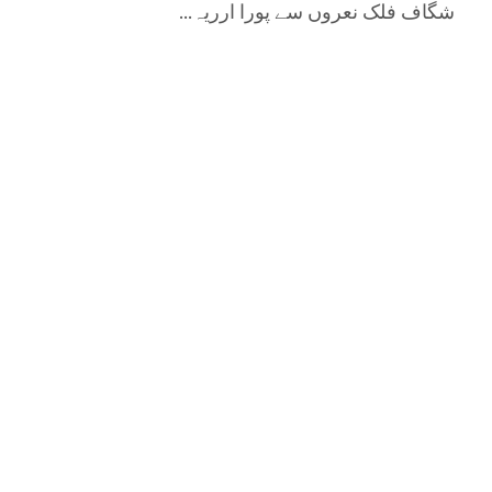
شگاف فلک نعروں سے پورا ارریہ...