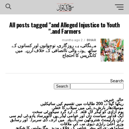
All posts tagged "and Alleged Injustice to Youth
and Farmers."
2 months ago
BIHAR
مہنگائی، بے روزگاری، نوجوانوں اور کسانوں کے
ساتھ ہونے والی ناانصافی کے خلاف ارریہ میں
کانگریس کا احتجاج
Search
Search
حالیہ خبریں
ریکھا گپتا نے 200 طالبات میں تقسیم کیں سائیکلیں
موسلادھار بارش،دہلی میں سیلاب کا خطرہ
یوم آزادی کو لیکر لال قلعہ کے ارد گرد سیکورٹی سخت
ایک قدآور سیاست داں اور عوامی لیڈرہیں لالوپرساد یادو،ٹی ایم سی
رکنِ پارلیمنٹ شتروگھن سنہانےپٹنہ میں آرجے ڈی سربراہ اور رسابق
وزیر اعلیٰ رابڑی دیوی سے کی ملاقات
سیامڑھی:جرائم پیشہ عناصر کے خلاف مزید ہوگا پولیس کا شکنجہ