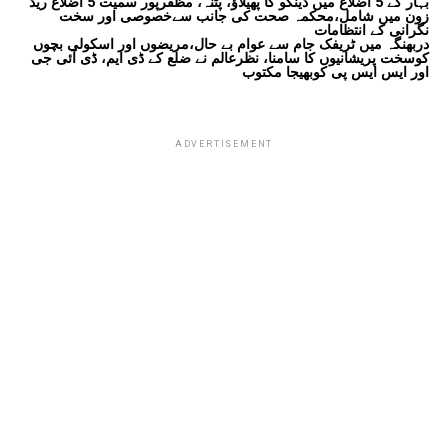
بہار کے 5 اضلاع میں ڈینگو کا پھیلاؤ، پٹنہ، مظفرپور سمیت 5 اضلاع ریڈ
زون میں شامل،محکمہ صحت کی جانب سےخصوصی اور سخت
نگرانی کے انتظامات
دربھنگہ میں ٹریفک جام سے عوام بے حال،مریضوں اور اسکولی بچوں
کوسخت پریشانیوں کا سامنا، نظرعالم نے ضلع کے ڈی ایم، ڈی آئی جی
اور ایس ایس پی کوبھیجا مکتوب
ADVERTISEMENT