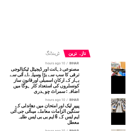
تازہ ترین
ٹرینڈنگ
10 hours ago
BIHAR
مصنوعی ذہانت اور ڈیجیٹل ٹیکنالوجی
ترقی کا سب سے بڑا وسیلہ،اے آئی سے
بہار کے ارکانِ اسمبلی اورقانون ساز
کونسلروں کی استعداد کار ہوگا میں
اضافہ: سمراٹ چوہدری
10 hours ago
BIHAR
پیپر لیک اور امتحان میں دھاندلی کے
سنگین الزامات معاملے میںآئی جی آئی
ایم ایس کے 6 ایم بی بی ایس طلبہ
معطل
10 hours ago
BIHAR