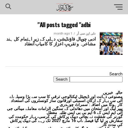
All posts tagged "adbi"
دلی این سی آر
1 month ago
ادبی چوپال فاؤنڈیشن، دہلی کے زیرِ اہتمام کل ہند
مشاعرہ و تقریبِ اعزاز کا کامیاب انعقاد
Search
Search
حالیہ خبریں
مصنوعی ذہانت اور ڈیجیٹل ٹیکنالوجی ترقی کا سب سے بڑا وسیلہ،اے
آئی سے بہار کے ارکانِ اسمبلی اورقانون ساز کونسلروں کی استعداد
کار ہوگا میں اضافہ: سمراٹ چوہدری
پیپر لیک اور امتحان میں دھاندلی کے سنگین الزامات معاملے میںآئی جی
آئی ایم ایس کے 6 ایم بی بی ایس طلبہ معطل
گورنر کی شفقت نے بچائی دیپک پرکاش کی کرسی، بہار حکومت کی
سفارش پر لیا گیا فیصلہ،اب 16 مارچ 2027 تک رہے گی دیپک پرکاش
کی مدت کار