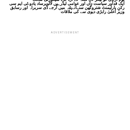
ایک قدآور سیاست داں اور عوامی لیڈرہیں لالوپرساد یادو،ٹی ایم سی
رکنِ پارلیمنٹ شتروگھن سنہانےپٹنہ میں آرجے ڈی سربراہ اور رسابق
وزیر اعلیٰ رابڑی دیوی سے کی ملاقات
ADVERTISEMENT