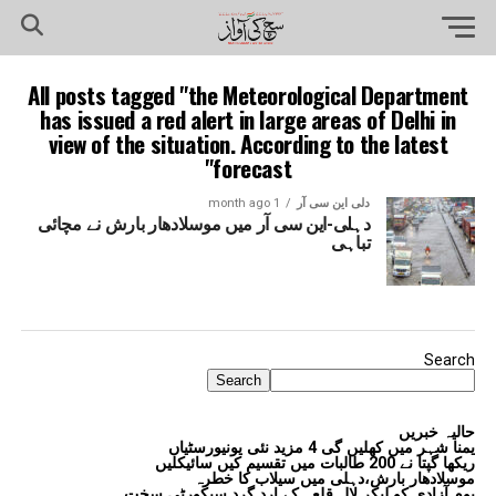
All posts tagged "the Meteorological Department
has issued a red alert in large areas of Delhi in
view of the situation. According to the latest
forecast"
دلی این سی آر
1 month ago
دہلی-این سی آر میں موسلادھار بارش نے مچائی
تباہی
Search
Search
حالیہ خبریں
یمنا شہر میں کھلیں گی 4 مزید نئی یونیورسٹیاں
ریکھا گپتا نے 200 طالبات میں تقسیم کیں سائیکلیں
موسلادھار بارش،دہلی میں سیلاب کا خطرہ
یوم آزادی کو لیکر لال قلعہ کے ارد گرد سیکورٹی سخت