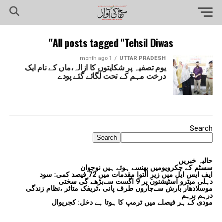
All posts tagged "Tehsil Diwas"
1 month ago
UTTAR PRADESH
یوم تصفیہ پر شکایتوں کا ازالہ،ماں کے نام ایک
درخت مہم کے تحت لگائے گئے پودے
Search
Search
حالیہ خبریں
سسٹم کے چکرویومیں پھنسے ہوئے ہیں نوجوان
ایف ایس ایل میں زیرِ التوا مقدمات میں 72 فیصد کمی: سود
دہلی میٹرو اسٹیشنوں پر 9 اگست سےبڑھے گی سختی
موسلادھار بارش سےچاروں طرف پانی ،ٹریفک متاثر ،نظام زندگی
درہم برہم
مودی کے ہر فیصلے میں ٹرمپ کا ہوتا ہے دخل: کجریوال