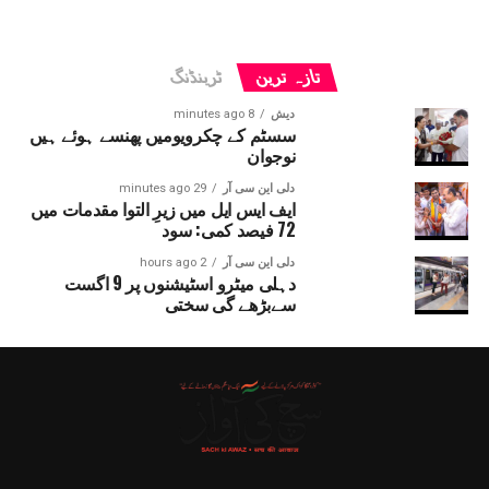
تازہ ترین
ٹرینڈنگ
دیش
8 minutes ago
سسٹم کے چکرویومیں پھنسے ہوئے ہیں
نوجوان
دلی این سی آر
29 minutes ago
ایف ایس ایل میں زیرِ التوا مقدمات میں
72 فیصد کمی: سود
دلی این سی آر
2 hours ago
دہلی میٹرو اسٹیشنوں پر 9 اگست
سےبڑھے گی سختی