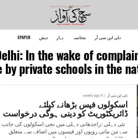
دلی این سی آر
محاسبہ
بہار
دیش
EPAPER
elhi: In the wake of complain
 by private schools in the nat
دلی این سی آر
4 weeks ago
اسکولوں فیس بڑھانے کیلئے
ڈائریکٹوریٹ کو دینی ہوگی درخواست
نئی دہلی :راجدھانی دہلی میں نجی اسکولوں کی جانب
سے من مانی رویوں اور فیسوں میں اضافے سے متعلق