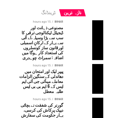
تازہ ترین
ٹرینڈنگ
15 hours ago
BIHAR
مصنوعی ذہانت اور
ڈیجیٹل ٹیکنالوجی ترقی کا
سب سے بڑا وسیلہ،اے آئی
سے بہار کے ارکانِ اسمبلی
اورقانون ساز کونسلروں
کی استعداد کار ہوگا میں
اضافہ: سمراٹ چوہدری
15 hours ago
BIHAR
پیپر لیک اور امتحان میں
دھاندلی کے سنگین الزامات
معاملے میںآئی جی آئی ایم
ایس کے 6 ایم بی بی ایس
طلبہ معطل
15 hours ago
BIHAR
گورنر کی شفقت نے بچائی
دیپک پرکاش کی کرسی،
بہار حکومت کی سفارش