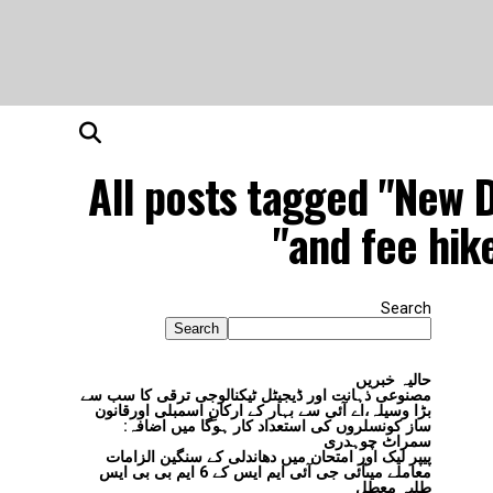
All posts tagged "New D
and fee hike
Search
Search
حالیہ خبریں
مصنوعی ذہانت اور ڈیجیٹل ٹیکنالوجی ترقی کا سب سے
بڑا وسیلہ،اے آئی سے بہار کے ارکانِ اسمبلی اورقانون
ساز کونسلروں کی استعداد کار ہوگا میں اضافہ:
سمراٹ چوہدری
پیپر لیک اور امتحان میں دھاندلی کے سنگین الزامات
معاملے میںآئی جی آئی ایم ایس کے 6 ایم بی بی ایس
طلبہ معطل