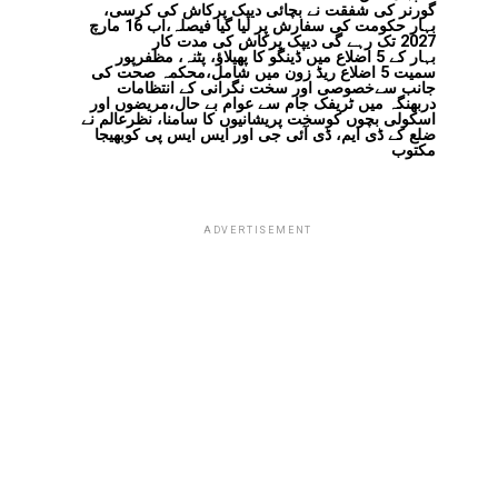
گورنر کی شفقت نے بچائی دیپک پرکاش کی کرسی،
بہار حکومت کی سفارش پر لیا گیا فیصلہ،اب 16 مارچ
2027 تک رہے گی دیپک پرکاش کی مدت کار
بہار کے 5 اضلاع میں ڈینگو کا پھیلاؤ، پٹنہ، مظفرپور
سمیت 5 اضلاع ریڈ زون میں شامل،محکمہ صحت کی
جانب سےخصوصی اور سخت نگرانی کے انتظامات
دربھنگہ میں ٹریفک جام سے عوام بے حال،مریضوں اور
اسکولی بچوں کوسخت پریشانیوں کا سامنا، نظرعالم نے
ضلع کے ڈی ایم، ڈی آئی جی اور ایس ایس پی کوبھیجا
مکتوب
ADVERTISEMENT