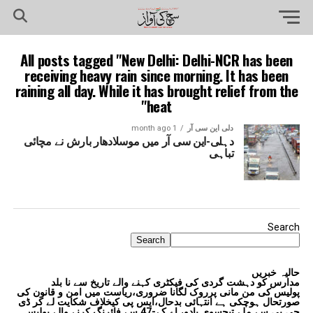
All posts tagged "New Delhi: Delhi-NCR has been
receiving heavy rain since morning. It has been
raining all day. While it has brought relief from the
heat"
دلی این سی آر
1 month ago
دہلی-این سی آر میں موسلادھار بارش نے مچائی
تباہی
Search
Search
حالیہ خبریں
مدارس کو دہشت گردی کی فیکٹری کہنے والے تاریخ سے نا بلد
پولیس کی من مانی پرروک لگانا ضروری،ریاست میں امن و قانون کی
صورتحال ہوچکی ہے انتہائی بدحال،ایس پی کیخلاف شکایت لے کر ڈی
جی پی سے ملے تیجسوی یادو، اے کے-47 سے فائرنگ کرنے والے پولیس