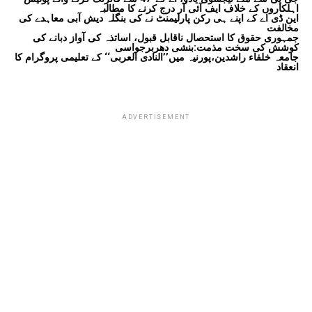
اہلکاروں کے خلاف ایف آئی آر درج کرنے کا مطالبہ
این ڈی اے کے اپنے ہی رکن پارلیمنٹ نے کی بنگلہ دیش آبی معاہدے کی
مخالفت
جمہوری حقوق کا استحصال ناقابل قبول، اساتذہ کی آواز دبانے کی
کوشش کی سخت مذمت:بنشی دھربرجواسی
جامعہ خلفاء راشدین،پورنیہ میں’’النادی العربی‘‘ کے تعلیمی پروگرام کا
انعقاد
ADVERTISEMENT