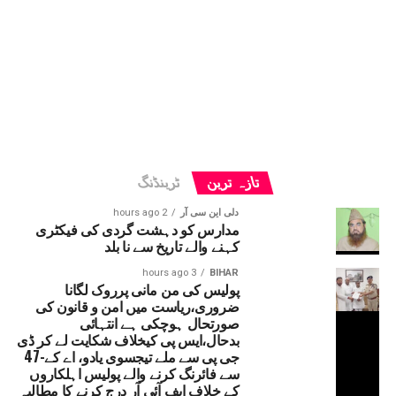
تازہ ترین
ٹرینڈنگ
دلی این سی آر
2 hours ago
مدارس کو دہشت گردی کی فیکٹری
کہنے والے تاریخ سے نا بلد
3 hours ago
BIHAR
پولیس کی من مانی پرروک لگانا
ضروری،ریاست میں امن و قانون کی
صورتحال ہوچکی ہے انتہائی
بدحال،ایس پی کیخلاف شکایت لے کر ڈی
جی پی سے ملے تیجسوی یادو، اے کے-47
سے فائرنگ کرنے والے پولیس اہلکاروں
کے خلاف ایف آئی آر درج کرنے کا مطالبہ