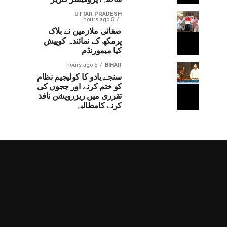
UTTAR PRADESH
5 hours ago
صفائی ملازمین نے بلاک
پرمکھ کے نمائندہ کوپیش
کیا میمورنڈم
5 hours ago
BIHAR
سنجے یادو کا کولیجیم نظام
کو ختم کرنے اور ججوں کی
تقرری میں ریزرویشن نافذ
کرنے کامطالبہ