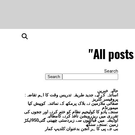
All post
Search
Search
حالیہ خبریں
اساتذہ کے لیے جدید طریقہ تدریس وقت کا اہم تقاضہ:
پروفیسر گلریز
صفائی ملازمین نے بلاک پرمکھ کے نمائندہ کوپیش کیا
میمورنڈم
سنجے یادو کا کولیجیم نظام کو ختم کرنے اور ججوں کی
تقرری میں ریزرویشن نافذ کرنے کامطالبہ
اوڈیشہ میں قبائلیوں سے زبردستی چھینی گئی950ایکڑ
زمین :سنجے سنگھ
بی جے پی کا ہر انجن بدعنوان:کلدیپ کمار