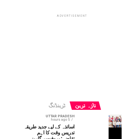
ADVERTISEMENT
تازہ ترین
ٹرینڈنگ
UTTAR PRADESH
5 hours ago
اساتذہ کے لیے جدید طریقہ
تدریس وقت کا اہم
تقاضہ: پروفیسر گلریز