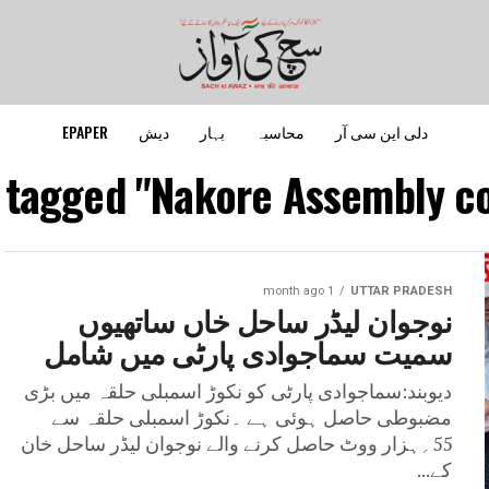
دلی این سی آر
محاسبہ
بہار
دیش
EPAPER
s tagged "Nakore Assembly co
1 month ago
UTTAR PRADESH
نوجوان لیڈر ساحل خاں ساتھیوں
سمیت سماجوادی پارٹی میں شامل
دیوبند:سماجوادی پارٹی کو نکوڑ اسمبلی حلقہ میں بڑی
مضبوطی حاصل ہوئی ہے ۔نکوڑ اسمبلی حلقہ سے
55؍ہزار ووٹ حاصل کرنے والے نوجوان لیڈر ساحل خان
کے...