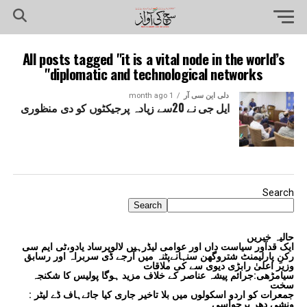
All posts tagged "it is a vital node in the world’s
diplomatic and technological networks"
دلی این سی آر
1 month ago
ایل جی نے 20سے زیادہ پرجیکٹوں کو دی منظوری
Search
Search
حالیہ خبریں
ایک قدآور سیاست داں اور عوامی لیڈرہیں لالوپرساد یادو،ٹی ایم سی
رکنِ پارلیمنٹ شتروگھن سنہانےپٹنہ میں آرجے ڈی سربراہ اور رسابق
وزیر اعلیٰ رابڑی دیوی سے کی ملاقات
سیامڑھی:جرائم پیشہ عناصر کے خلاف مزید ہوگا پولیس کا شکنجہ
سخت
جمعرات کو اردو اسکولوں میں بلا تاخیر جاری کیا جائےہاف ڈے لیٹر :
ونشی دھر برجواسی