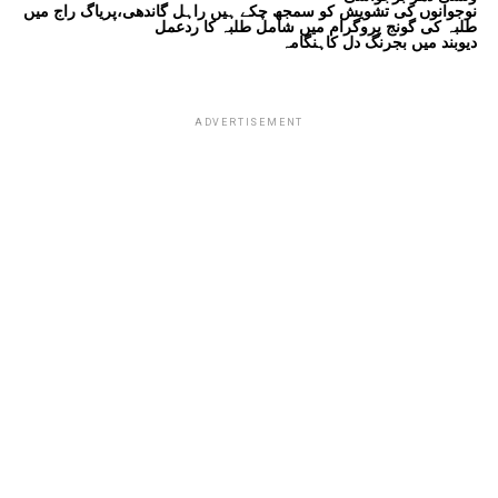
نوجوانوں کی تشویش کو سمجھ چکے ہیں راہل گاندھی،پریاگ راج میں
طلبہ کی گونج پروگرام میں شامل طلبہ کا ردعمل
دیوبند میں بجرنگ دل کاہنگامہ
ADVERTISEMENT