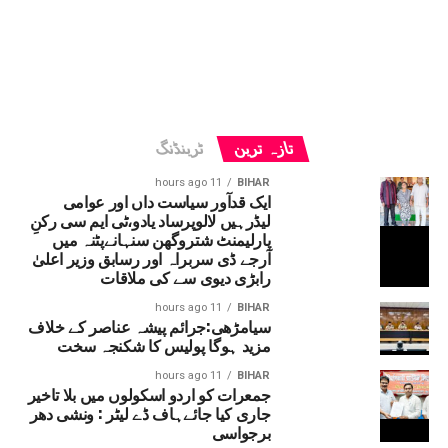
تازہ ترین
ٹرینڈنگ
11 hours ago
BIHAR
ایک قدآور سیاست داں اور عوامی
لیڈرہیں لالوپرساد یادو،ٹی ایم سی رکنِ
پارلیمنٹ شتروگھن سنہانےپٹنہ میں
آرجے ڈی سربراہ اور رسابق وزیر اعلیٰ
رابڑی دیوی سے کی ملاقات
11 hours ago
BIHAR
سیامڑھی:جرائم پیشہ عناصر کے خلاف
مزید ہوگا پولیس کا شکنجہ سخت
11 hours ago
BIHAR
جمعرات کو اردو اسکولوں میں بلا تاخیر
جاری کیا جائےہاف ڈے لیٹر : ونشی دھر
برجواسی