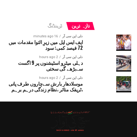
تازہ ترین
ٹرینڈنگ
دلی این سی آر
16 minutes ago
ایف ایس ایل میں زیرِ التوا مقدمات میں
72 فیصد کمی: سود
دلی این سی آر
2 hours ago
دہلی میٹرو اسٹیشنوں پر 9 اگست
سےبڑھے گی سختی
دلی این سی آر
2 hours ago
موسلادھار بارش سےچاروں طرف پانی
،ٹریفک متاثر ،نظام زندگی درہم برہم