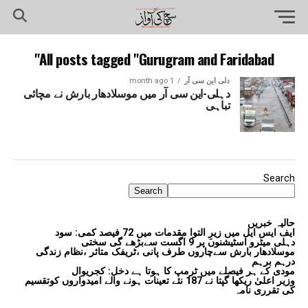
All posts tagged "Gurugram and Faridabad"
دلی این سی آر
1 month ago
دہلی-این سی آر میں موسلادھار بارش نے مچائی
تباہی
Search
Search
حالیہ خبریں
ایف ایس ایل میں زیرِ التوا مقدمات میں 72 فیصد کمی: سود
دہلی میٹرو اسٹیشنوں پر 9 اگست سےبڑھے گی سختی
موسلادھار بارش سےچاروں طرف پانی ،ٹریفک متاثر ،نظام زندگی
درہم برہم
مودی کے ہر فیصلے میں ٹرمپ کا ہوتا ہے دخل: کجریوال
وزیر اعلیٰ ریکھا گپتا نے 187 نئے تعینات ہونے والے امیدواروں کوتقسیم
کی تقرری نامہ