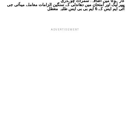
کار ہوگا میں اضافہ: سمراٹ چوہدری
پیپر لیک اور امتحان میں دھاندلی کے سنگین الزامات معاملے میںآئی جی
آئی ایم ایس کے 6 ایم بی بی ایس طلبہ معطل
ADVERTISEMENT