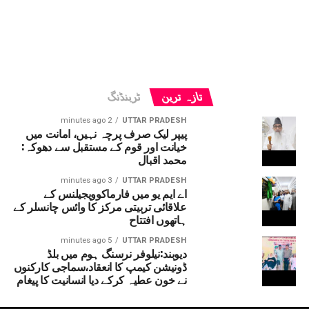
تازہ ترین
ٹرینڈنگ
2 minutes ago
UTTAR PRADESH
پیپر لیک صرف پرچہ نہیں، امانت میں
خیانت اور قوم کے مستقبل سے دھوکہ:
محمد اقبال
3 minutes ago
UTTAR PRADESH
اے ایم یو میں فارماکوویجیلنس کے
علاقائی تربیتی مرکز کا وائس چانسلر کے
ہاتھوں افتتاح
5 minutes ago
UTTAR PRADESH
دیوبند:نیلوفر نرسنگ ہوم میں بلڈ
ڈونیشن کیمپ کا انعقاد،سماجی کارکنوں
نے خون عطیہ کرکے دیا انسانیت کا پیغام