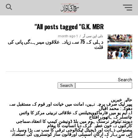
All posts tagged "G.K. MBR"
دلی این سی آر
1 month ago
دہلی کے 75 سے زیادہ علاقوں میںرہےگی پانی کی
قلت
Search
Search
حالیہ خبریں
پیپر لیک صرف پرچہ نہیں، امانت میں خیانت اور قوم کے مستقبل سے
دھوکہ: محمد اقبال
اے ایم یو میں فارماکوویجیلنس کے علاقائی تربیتی مرکز کا وائس
چانسلر کے ہاتھوں افتتاح
دیوبند:نیلوفر نرسنگ ہوم میں بلڈ ڈونیشن کیمپ کا انعقاد،سماجی
کارکنوں نے خون عطیہ کرکے دیا انسانیت کا پیغام
مصنوعی ذہانت اور ڈیجیٹل ٹیکنالوجی ترقی کا سب سے بڑا وسیلہ،اے
آئی سے بہار کے ارکانِ اسمبلی اورقانون ساز کونسلروں کی استعداد