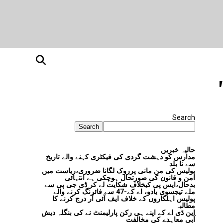
Search
Search
حالیہ خبریں
مدارس کو دہشت گردی کی فیکٹری کہنے والے تاریخ
سے نا بلد
پولیس کی من مانی پرروک لگانا ضروری،ریاست میں
امن و قانون کی صورتحال ہوچکی ہے انتہائی
بدحال،ایس پی کیخلاف شکایت لے کر ڈی جی پی سے
ملے تیجسوی یادو، اے کے-47 سے فائرنگ کرنے والے
پولیس اہلکاروں کے خلاف ایف آئی آر درج کرنے کا
مطالبہ
این ڈی اے کے اپنے ہی رکن پارلیمنٹ نے کی بنگلہ دیش
آبی معاہدے کی مخالفت