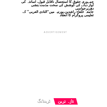
جمہوری حقوق کا استحصال ناقابل قبول، اساتذہ کی
آواز دبانے کی کوشش کی سخت مذمت:بنشی
دھربرجواسی
جامعہ خلفاء راشدین،پورنیہ میں’’النادی العربی‘‘ کے
تعلیمی پروگرام کا انعقاد
ADVERTISEMENT
تازہ ترین
ٹرینڈنگ