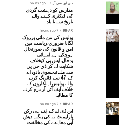
دلی این سی آر
6 hours ago
مدارس کو دہشت گردی
کی فیکٹری کہنے والے
تاریخ سے نا بلد
7 hours ago
BIHAR
پولیس کی من مانی پرروک
لگانا ضروری،ریاست میں
امن و قانون کی صورتحال
ہوچکی ہے انتہائی
بدحال،ایس پی کیخلاف
شکایت لے کر ڈی جی پی
سے ملے تیجسوی یادو، اے
کے-47 سے فائرنگ کرنے
والے پولیس اہلکاروں کے
خلاف ایف آئی آر درج کرنے
کا مطالبہ
7 hours ago
BIHAR
این ڈی اے کے اپنے ہی رکن
پارلیمنٹ نے کی بنگلہ دیش
آبی معاہدے کی مخالفت