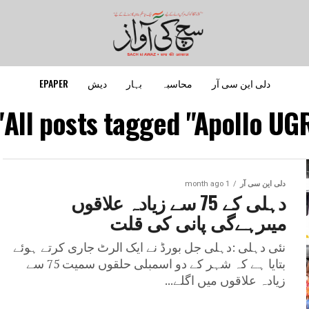
دلی این سی آر
محاسبہ
بہار
دیش
EPAPER
All posts tagged "Apollo UGR
دلی این سی آر
1 month ago
دہلی کے 75 سے زیادہ علاقوں
میںرہےگی پانی کی قلت
نئی دہلی :دہلی جل بورڈ نے ایک الرٹ جاری کرتے ہوئے
بتایا ہے کہ شہر کے دو اسمبلی حلقوں سمیت 75 سے
زیادہ علاقوں میں اگلے...