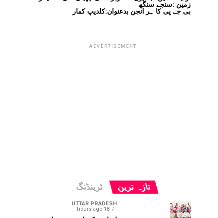
زمین :سنجے سنگھ
بی جے پی کا ہر انجن بدعنوان:کلدیپ کمار
ADVERTISEMENT
تازہ ترین
ٹرینڈنگ
UTTAR PRADESH
18 hours ago