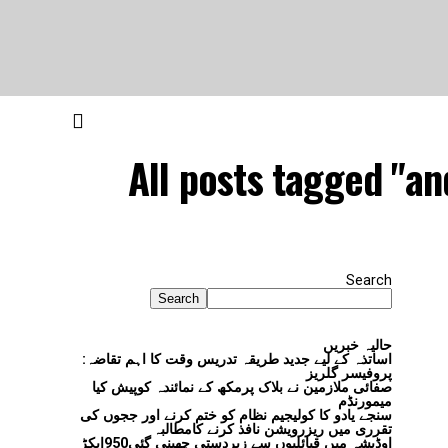
All posts tagged "an
Search
Search
حالیہ خبریں
اساتذہ کے لیے جدید طریقہ تدریس وقت کا اہم تقاضہ:
پروفیسر گلریز
صفائی ملازمین نے بلاک پرمکھ کے نمائندہ کوپیش کیا
میمورنڈم
سنجے یادو کا کولیجیم نظام کو ختم کرنے اور ججوں کی
تقرری میں ریزرویشن نافذ کرنے کامطالبہ
اوڈیشہ میں قبائلیوں سے زبردستی چھینی گئی950ایکڑ