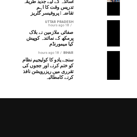
اساتذہ کے لیے جدید طریقہ
تدریس وقت کا اہم
تقاضہ: پروفیسر گلریز
UTTAR PRADESH
18 hours ago
صفائی ملازمین نے بلاک
پرمکھ کے نمائندہ کوپیش
کیا میمورنڈم
18 hours ago
BIHAR
سنجے یادو کا کولیجیم نظام
کو ختم کرنے اور ججوں کی
تقرری میں ریزرویشن نافذ
کرنے کامطالبہ