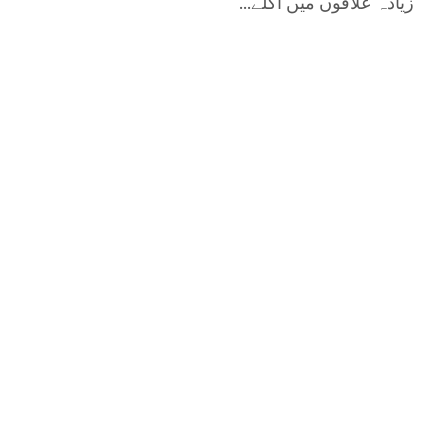
زیادہ علاقوں میں اگلے...