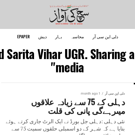
دلی این سی آر
محاسبہ
بہار
دیش
EPAPER
d Sarita Vihar UGR. Sharing a
media"
دلی این سی آر
1 month ago
دہلی کے 75 سے زیادہ علاقوں
میںرہےگی پانی کی قلت
نئی دہلی :دہلی جل بورڈ نے ایک الرٹ جاری کرتے ہوئے
بتایا ہے کہ شہر کے دو اسمبلی حلقوں سمیت 75 سے