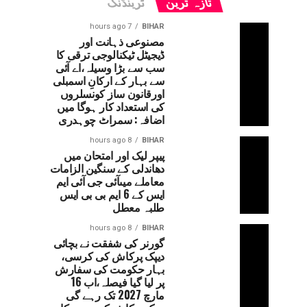
تازہ ترین
ٹرینڈنگ
7 hours ago
BIHAR
مصنوعی ذہانت اور
ڈیجیٹل ٹیکنالوجی ترقی کا
سب سے بڑا وسیلہ،اے آئی
سے بہار کے ارکانِ اسمبلی
اورقانون ساز کونسلروں
کی استعداد کار ہوگا میں
اضافہ: سمراٹ چوہدری
8 hours ago
BIHAR
پیپر لیک اور امتحان میں
دھاندلی کے سنگین الزامات
معاملے میںآئی جی آئی ایم
ایس کے 6 ایم بی بی ایس
طلبہ معطل
8 hours ago
BIHAR
گورنر کی شفقت نے بچائی
دیپک پرکاش کی کرسی،
بہار حکومت کی سفارش
پر لیا گیا فیصلہ،اب 16
مارچ 2027 تک رہے گی