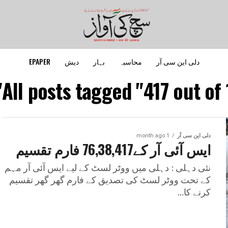
دلی این سی آر
محاسبہ
بہار
دیش
EPAPER
All posts tagged "417 out of 1
دلی این سی آر
1 month ago
ایس آئی آر کے76,38,417 فارم تقسیم
نئی دہلی : دہلی میں ووٹر لسٹ کے لیے ایس آئی آر مہم
کے تحت ووٹر لسٹ کی تصدیق کے فارم گھر گھر تقسیم
کرنے کا...