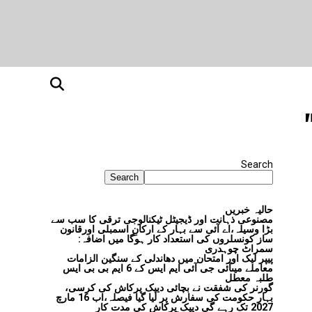
Search
Search
حالیہ خبریں
مصنوعی ذہانت اور ڈیجیٹل ٹیکنالوجی ترقی کا سب سے
بڑا وسیلہ،اے آئی سے بہار کے ارکانِ اسمبلی اورقانون
ساز کونسلروں کی استعداد کار ہوگا میں اضافہ:
سمراٹ چوہدری
پیپر لیک اور امتحان میں دھاندلی کے سنگین الزامات
معاملے میںآئی جی آئی ایم ایس کے 6 ایم بی بی ایس
طلبہ معطل
گورنر کی شفقت نے بچائی دیپک پرکاش کی کرسی،
بہار حکومت کی سفارش پر لیا گیا فیصلہ،اب 16 مارچ
2027 تک رہے گی دیپک پرکاش کی مدت کار