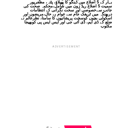
بہار کے 5 اضلاع میں ڈینگو کا پھیلاؤ، پٹنہ، مظفرپور
سمیت 5 اضلاع ریڈ زون میں شامل،محکمہ صحت کی
جانب سےخصوصی اور سخت نگرانی کے انتظامات
دربھنگہ میں ٹریفک جام سے عوام بے حال،مریضوں اور
اسکولی بچوں کوسخت پریشانیوں کا سامنا، نظرعالم نے
ضلع کے ڈی ایم، ڈی آئی جی اور ایس ایس پی کوبھیجا
مکتوب
ADVERTISEMENT