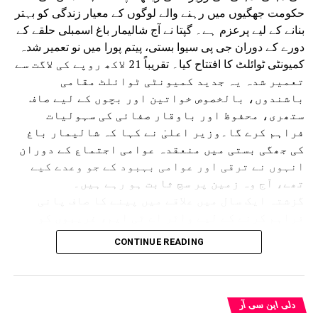
حکومت جھگیوں میں رہنے والے لوگوں کے معیار زندگی کو بہتر
بنانے کے لیے پرعزم ہے۔ گپتا نے آج شالیمار باغ اسمبلی حلقے کے
دورے کے دوران جی پی سیوا بستی، پیتم پورا میں نو تعمیر شدہ
کمیونٹی ٹوائلٹ کا افتتاح کیا۔ تقریباً 21 لاکھ روپے کی لاگت سے
تعمیر شدہ یہ جدید کمیونٹی ٹوائلٹ مقامی
باشندوں، بالخصوص خواتین اور بچوں کے لیے صاف
ستھری، محفوظ اور باوقار صفائی کی سہولیات
فراہم کرے گا۔وزیر اعلیٰ نے کہا کہ شالیمار باغ
کی جھگی بستی میں منعقدہ عوامی اجتماع کے دوران
انہوں نے ترقی اور عوامی بہبود کے جو وعدے کیے
تھے، آج وہ زمین پر سچ ثابت ہو رہے ہیں۔
گزشتہ ایک سال میں علاقے میں پینے کا صاف پانی
فراہم کرنے کے لیے واٹر اے ٹی ایم، غریبوں کو
سستا اور تغذیہ بخش کھانا فراہم کرنے کے لیے اٹل
CONTINUE READING
کینٹین، پانی کی نئی پائپ لائن، سی سی ٹی وی
کیمرے، اسٹریٹ لائٹس، نالیوں کی تعمیر اور جدید
کمیونٹی ٹوائلٹس جیسے متعدد ترقیاتی منصوبوں
کو مکمل کیا گیا ہے۔ اس کے ساتھ ہی 50 اضافی ٹوائلٹ
دلی این سی آر