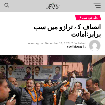
دلی این سی آر
انصاف کے ترازو میں سب
برابر:امانت
on
December 16, 2024
2 years ago
Published
sachkiawaz
By