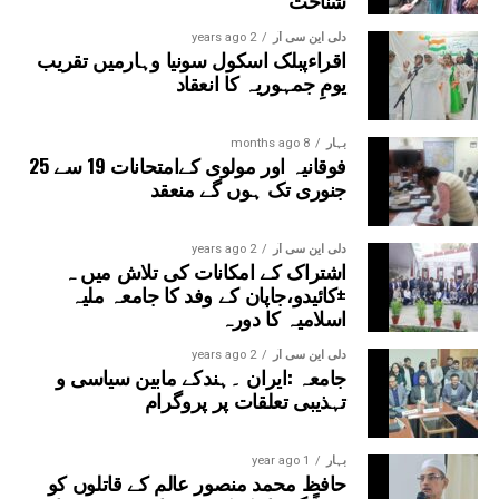
دلی این سی آر
2 years ago
اقراءپبلک اسکول سونیا وہارمیں تقریب
یومِ جمہوریہ کا انعقاد
بہار
8 months ago
فوقانیہ اور مولوی کےامتحانات 19 سے 25
جنوری تک ہوں گے منعقد
دلی این سی آر
2 years ago
اشتراک کے امکانات کی تلاش میں ہ
±کائیدو،جاپان کے وفد کا جامعہ ملیہ
اسلامیہ کا دورہ
دلی این سی آر
2 years ago
جامعہ :ایران ۔ہندکے مابین سیاسی و
تہذیبی تعلقات پر پروگرام
بہار
1 year ago
حافظ محمد منصور عالم کے قاتلوں کو