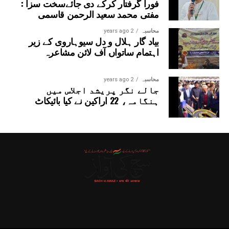
فوراً گرفتار کرکے دی جائےسخت سزا :
مفتی محمد سعید الرحمن قاسمی
محاسبہ
2 years ago
بیاد گار ہلال و دل سیوہاروی کے زیر
اہتمام ساتواں آف لائن مشاعرہ
محاسبہ
2 years ago
جالے نگر پریشد اجلاس میں
ہنگامہ، 22 اراکین نے کیا بائیکاٹ