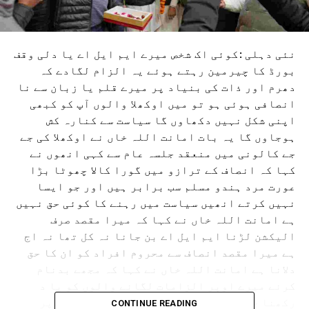
نئی دہلی :کوئی اک شخص میرے ایم ایل اے یا دلی وقف
بورڈ کا چیرمین رہتے ہوئے یہ الزام لگادے کہ
دھرم اور ذات کی بنیاد پر میرے قلم یا زبان سے نا
انصافی ہوئی ہو تو میں اوکھلا والوں آپ کو کبھی
اپنی شکل نہیں دکھاوں گا سیاست سے کنارہ کش
ہوجاوں گا یہ بات امانت اللہ خاں نے اوکھلا کی جے
جے کالونی میں منعقد جلسہ عام سے کہی انھوں نے
کہا کہ انصاف کے ترازو میں گورا کالا چھوٹا بڑا
عورت مرد ہندو مسلم سب برابر ہیں اور جو ایسا
نہیں کرتے انھیں سیاست میں رہنے کا کوئی حق نہیں
ہے امانت اللہ خاں نے کہا کہ میرا مقصد صرف
الیکشن لڑنا ایم ایل اے بن جانا نہ کل تھا نہ اج
ہے میرا مقصد انصاف سے محروم افراد کو ان کا حق
دلانا ہے امانت اللہ خاں نے کہا کہ مجھے بدنام
کرنے میرے اوپر الزامات لگانے والوں کو یا د
رکھنا چاہیے کہ عزت ذلت کے فیصلے اسمانوں پر
CONTINUE READING