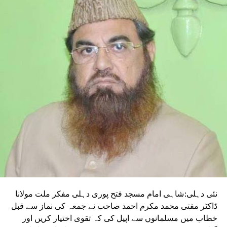
DON'T MISS
دہلی میں زیر زمین پانی نکالنے کی شرح 99 فیصد،وسنت
وہار، چانکیہ پوری اور مہرولی کی حالت انتہائی بدتر
نئی دہلی:شاہی امام مسجد فتح پوری دہلی مفکر ملت مولانا
ڈاکٹر مفتی محمد مکرم احمد صاحب نے جمعہ کی نماز سے قبل
خطاب میں مسلمانوں سے اپیل کی کہ تقوی اختیار کریں اور