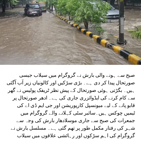
شروع کرنے کے لئے ایل این ٹی نامی ایجنسی کا انتخاب کیا گیا
ہے۔ یہ ایجنسی دونوں راستوں پر تعمیراتی کام کرے گی۔
دونوں راستوں پر سول کام کے لیے منتخب کردہ ایجنسی لارسن
اینڈ ٹوبرو (L&T) ہے۔ سول ورک کی تخمینہ لاگت 1,200 کروڑ
ہے۔اس لائن پر آٹھ اسٹیشن بنائے جائیں گے۔ ان میں
سیکٹر-38A بوٹینیکل گارڈن، سیکٹر-44، نوئیڈا آفس، سیکٹر-96،
سیکٹر-97، سیکٹر-105، سیکٹر-108، سیکٹر-93، اور پنچشیل
بوائز انٹر کالج شامل ہوں گے۔
صبح سے ہونے والی بارش نے گروگرام میں سیلاب جیسی
صورتحال پیدا کر دی ہے۔ بڑی سڑکیں اور کالونیاں زیر آب آگئی
ہیں۔ بگڑتی ہوئی صورتحال کے پیش نظر ٹریفک پولیس نے گھر
سے کام کرنے کی ایڈوائزری جاری کی ہے۔ ادھر صورتحال پر
قابو پانے کے لیے میونسپل کارپوریشن اور جی ایم ڈی اے کی
ٹیمیں چوکس ہیں۔سائبر سٹی کہلانے والے گروگرام میں
جمعرات کی صبح سے جاری موسلادھار بارش کی وجہ سے
شہر کی رفتار مکمل طور پر تھم گئی ہے۔ مسلسل بارش نے
گروگرام کی اہم سڑکوں اور رہائشی علاقوں میں سیلاب