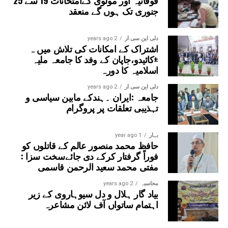
حالت میں ایس آئی آر پہلے ہی کرایا گیا ہو۔
جنوری تک ہوں گے منعقد
دلی این سی آر
2 years ago
اشتراک کے امکانات کی تلاش میں ہ
±کائیدو،جاپان کے وفد کا جامعہ ملیہ
اسلامیہ کا دورہ
دلی این سی آر
2 years ago
جامعہ :ایران ۔ہندکے مابین سیاسی و
تہذیبی تعلقات پر پروگرام
بہار
1 year ago
حافظ محمد منصور عالم کے قاتلوں کو
فوراً گرفتار کرکے دی جائےسخت سزا :
مفتی محمد سعید الرحمن قاسمی
محاسبہ
2 years ago
بیاد گار ہلال و دل سیوہاروی کے زیر
اہتمام ساتواں آف لائن مشاعرہ