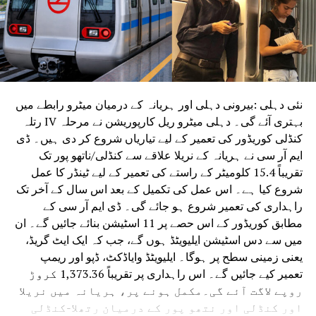
اعلانات کر چکی ہے۔اس موقع پر دہلی کانگریس کے صدر
دیویندر یادو نے کہا کہ خواتین پر مہنگائی کا شدید اثر ہوا ہے،
جس کے پیش نظر ’مہنگائی مکتی یوجنا‘ متعارف کرائی گئی
ہے۔ اس اسکیم کے تحت ہر خاندان کو مفت راشن کٹ دی
جائے گی جس میں 5 کلو چاول، 2 کلو چینی، ایک لیٹر تیل، 6 کلو
دال اور 250 گرام چائے کی پتی شامل ہوگی۔انہوں نے کہا کہ
نئی دہلی :بیرونی دہلی اور ہریانہ کے درمیان میٹرو رابطے میں
پچھلے دس برسوں میں مہنگائی نے غریب خاندانوں کی زندگی
بہتری آئے گی۔ دہلی میٹرو ریل کارپوریشن نے مرحلہ IV رتلہ
مشکل بنا دی ہے۔ یہ اقدامات خواتین کو گھریلو مسائل سے آزاد
کنڈلی کوریڈور کی تعمیر کے لیے تیاریاں شروع کر دی ہیں۔ ڈی
کر کے بچوں کی تعلیم اور خاندان کی ترقی پر توجہ مرکوز کرنے
ایم آر سی نے ہریانہ کے نریلا علاقے سے کنڈلی/ناتھو پور تک
کا موقع فراہم کریں گے۔اس موقع پر تلنگانہ کے وزیر اعلیٰ
تقریباً 15.4 کلومیٹر کے راستے کی تعمیر کے لیے ٹینڈر کا عمل
ریونت ریڈی بھی موجود تھے۔ انہوں نے پریس کانفرنس میں
شروع کیا ہے۔ اس عمل کی تکمیل کے بعد اس سال کے آخر تک
وزیر اعلیٰ کیجریوال اور وزیر اعظم مودی کو نشانہ بناتے ہوئے
راہداری کی تعمیر شروع ہو جائے گی۔ ڈی ایم آر سی کے
کہا کہ مودی اور کیجریوال میں کوئی فرق نہیں ہے، صرف نام
مطابق کوریڈور کے اس حصے پر 11 اسٹیشن بنائے جائیں گے۔ ان
کا فرق ہے۔ دہلی کو بہتر بنانا ہے تو کانگریس کی حکومت بنانا
میں سے دس اسٹیشن ایلیویٹڈ ہوں گے، جب کہ ایک ایٹ گریڈ،
ضروری ہے۔کانگریس نے دعویٰ کیا کہ جہاں عام آدمی پارٹی
یعنی زمینی سطح پر ہوگا۔ ایلیویٹڈ وایاڈکٹ، ڈپو اور ریمپ
200 یونٹ مفت بجلی فراہم کرتی ہے، وہاں کانگریس 300
تعمیر کیے جائیں گے۔ اس راہداری پر تقریباً 1,373.36 کروڑ
یونٹ بجلی مفت دے گی۔ اس موقع پر پردیش کانگریس انچارج
روپے لاگت آئے گی۔مکمل ہونے پر، ہریانہ میں نریلا
قاضی نظام الدین اور دیگر رہنما بھی موجود تھے۔
اور کنڈلی اور نتھو پور کے درمیان رتھلا-کنڈلی