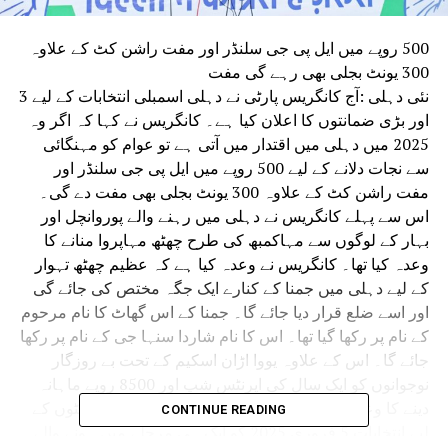
500 روپے میں ایل پی جی سلنڈر اور مفت راشن کٹ کے علاوہ
300 یونٹ بجلی بھی رہے گی مفت
نئی دہلی :آج کانگریس پارٹی نے دہلی اسمبلی انتخابات کے لیے 3
اور بڑی ضمانتوں کا اعلان کیا ہے۔ کانگریس نے کہا کہ اگر وہ
2025 میں دہلی میں اقتدار میں آتی ہے تو عوام کو مہنگائی
سے نجات دلانے کے لیے 500 روپے میں ایل پی جی سلنڈر اور
مفت راشن کٹ کے علاوہ 300 یونٹ بجلی بھی مفت دے گی۔
اس سے پہلے کانگریس نے دہلی میں رہنے والے پوروانچل اور
بہار کے لوگوں سے مہاکمبھ کی طرح چھٹھ مہاپروا منانے کا
وعدہ کیا تھا۔ کانگریس نے وعدہ کیا ہے کہ عظیم چھٹھ تہوار
کے لیے دہلی میں جمنا کے کنارے ایک جگہ مختص کی جائے گی
اور اسے ضلع قرار دیا جائے گا۔ جمنا کے اس گھاٹ کا نام مرحوم
کے نام پر رکھا گیا تھا۔ اس کا نام شاردا سنہا جی کے نام پر رکھا
جائے گا۔ اس کے علاوہ یووا اڑان اسکیم کے تحت بے روزگار
نوجوانوں کو ایک سال کی اپرنٹس شپ اور 8500 روپے ماہانہ
دینے کا وعدہ کیا گیا ہے۔دہلی اسمبلی کی تمام 70 سیٹوں کے
CONTINUE READING
لیے انتخابات 5 فروری 2025 کو ایک ہی مرحلے میں ہونے والے