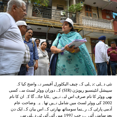
پر اپنے ملازمین کو آج گھر سے کام کرنے دیں۔
شہریوں سے بھی اپیل کی گئی ہے کہ وہ صرف ضروری
کاموں کے لیے گھروں سے نکلیں۔گروگرام کی
میونسپل کارپوریشن اور گروگرام میٹروپولیٹن
ڈیولپمنٹ اتھارٹی (جی ایم ڈی اے) کی ٹیموں کو
صورتحال پر قابو پانے کے لیے الرٹ پر رکھا گیا
ہے۔ متاثرہ علاقوں اور انڈر پاسز سے پانی نکالنے
کے لیے ہیوی ڈیوٹی پمپ استعمال کیے جا رہے ہیں۔
حکام کا کہنا ہے کہ پانی کی نکاسی میں مدد کے لیے
تمام نکاسی آب کے مقامات پر اہلکار تعینات کیے
گئے ہیں۔
نئی دہلی :دہلی کے چیف الیکٹورل آفیسر نے واضح کیا کہ
سپیشل انٹینسیو ریویژن (SIR) کے دوران ووٹر لسٹ سے کسی
بھی ووٹر کا نام صرف اس لیے نہیں ہٹایا جائے گا کہ ان کا نام
2002 کی ووٹر لسٹ میں شامل نہیں تھا۔ یہ وضاحت عام
آدمی پارٹی کے رہنما سومناتھ بھارتی کے اس بیان کے ایک دن
بعد سامنے آئی ہے جب 1997 میں آئی آئی ٹی دہلی سے