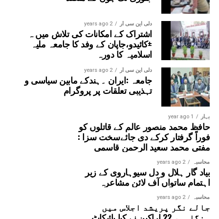
مسرت کا اظہار کیا۔تقریب کا باقاعدہ اختتام مہمانِ خصوصی
حضرت مفتی عمران احمد قاسمی صاحب کی رقت آمیز اور
خصوصی دعا پر ہوا، جس میں ملک و ملت کی ترقی، امن و
دلی این سی آر
2 years ago
اشتراک کے امکانات کی تلاش میں ہ
امان اور جامعہ کی مزید تعلیمی و تعمیری ترقیاں مانگی گئیں۔
±کائیدو،جاپان کے وفد کا جامعہ ملیہ
اسلامیہ کا دورہ
دلی این سی آر
2 years ago
جامعہ :ایران ۔ہندکے مابین سیاسی و
تہذیبی تعلقات پر پروگرام
بہار
1 year ago
حافظ محمد منصور عالم کے قاتلوں کو
فوراً گرفتار کرکے دی جائےسخت سزا :
مفتی محمد سعید الرحمن قاسمی
محاسبہ
2 years ago
بیاد گار ہلال و دل سیوہاروی کے زیر
اہتمام ساتواں آف لائن مشاعرہ
محاسبہ
2 years ago
جالے نگر پریشد اجلاس میں
ہنگامہ، 22 اراکین نے کیا بائیکاٹ