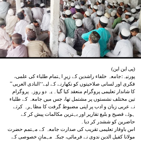
ریکارڈ کی بنیاد پر چلائی جائے گی۔بہار اسٹیٹ ٹیچرس ایسوسی
ایشن نے دوٹوک انداز میں کہا کہ وہ ہر استاد کے وقار، آزادیٔ
اظہار اور آئینی حقوق کے تحفظ کے لیے ہمیشہ جدوجہد کرتی
رہے گی اور ضرورت پڑنے پر جمہوری اور قانونی طریقوں سے
وسیع پیمانے پر تحریک بھی چلائے گی۔
(پی این این)
پورنیہ:جامعہ خلفاء راشدین کے زیرِ اہتمام طلباء کی علمی،
فکری اور لسانی صلاحیتوں کو نکھارنے کے لیے’’النادی العربی‘‘
کا شاندار تعلیمی پروگرام منعقد کیا گیا۔ یہ دو روزہ پروگرام
تین مختلف نشستوں پر مشتمل تھا، جس میں جامعہ کے طلباء
نے عربی زبان و ادب پر اپنی مضبوط گرفت کا مظاہرہ کرتے
ہوئے فصیح و بلیغ تقاریر اور بہترین مکالمات پیش کر کے
حاضرین کو ششدر کر دیا۔
اس باوقار تعلیمی تقریب کی صدارت جامعہ کے مہتمم حضرت
مولانا کفیل الدین ندوی نے فرمائی، جبکہ مہمانِ خصوصی کے