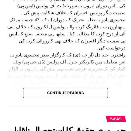
کی۔ اس دوران انہوں نے سپرنٹنڈنٹ آف پولیس (ایس پی)
سمیت دیگر پولیس افسران کے خلاف شکایت پیش کی۔
تیجسوی یادو نے طلبہ تحریک کے دوران اے کے-47 جیسے مہلک
ہتھیاروں سے فائرنگ کرنے والے پولیس اہلکاروں کے خلاف ایف
آئی آر درج کرنے کا مطالبہ کیا۔ ساتھ ہی متعلقہ ضلع کے ایس
پی سمیت دیگر افسران کے خلاف بھی کارروائی کرنے کی
درخواست کی۔
راشٹریہ جنتا دل (آر جے ڈی) کے کارگزار صدر تیجسوی یادو نے
اس معاملے میں ڈائریکٹر جنرل آف پولیس (ڈی جی پی) ونئے
کمار کو ایک تحریری عرضداشت بھی پیش کی۔ انہوں نے الزام
عائد کیا کہ پیپر لیک کے خلاف طلبہ کے جمہوری احتجاج پر بہار
پولیس نے فائرنگ کی اور نہایت بے رحمانہ لاٹھی چارج کیا۔ڈی
جی پی ونئے کمار سے ملاقات کے موقع پر تیجسوی یادو کے
CONTINUE READING
ہمراہ آر جے ڈی کے سینئر رہنما عبدالباری صدیقی، منگنی لال
منڈل، اُدے نارائن چودھری اور قانون ساز کونسل کے رکن (ایم
ایل سی) سنیل سنگھ سمیت دیگر رہنما بھی موجود تھے۔
تیجسوی یادو نے خبردار کیا کہ اگر نامزد پولیس اہلکاروں کے
BIHAR
خلاف کوئی کارروائی نہیں کی گئی تو اپوزیشن پورے بہار میں
جمہوری حقوق کا استحصال ناقابل