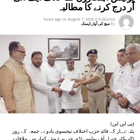
س کتاب میں ہے ضلع مجسٹریٹ کو تھپڑ چلانے کا حق :
آر درج کرنے کا مطالبہ
وہنی آچاریہ
on
August 7, 2026
5 hours ago
Published
By
سچ کی آواز ڈیسک
(پی این این)
پٹنہ:بہار کے قائدِ حزبِ اختلاف تیجسوی یادو نے جمعہ کے روز
ڈائریکٹر جنرل آف پولیس (ڈی جی پی) ونئے کمار سے ملاقات