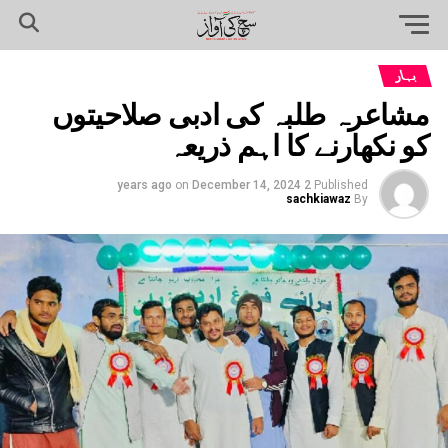
بہار
مشاعرہ طلبہ کی ادبی صلاحیتوں
کو نکھارنے کا اہم ذریعہ
on
December 14, 2024
2 years ago
Published
sachkiawaz
By