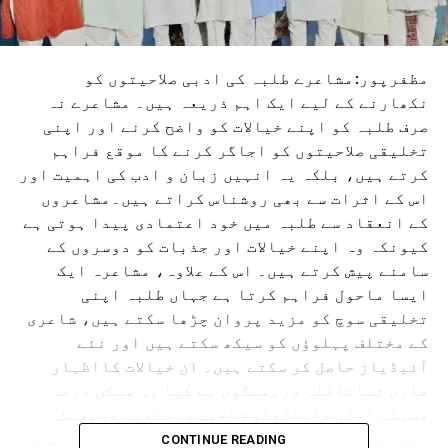
مظفرپور:مشاعرے طلبہ کی ادبی صلاحیتوں کو
نکھارنے کے لیے ایک اہم ذریعہ ہیں۔ مشاعرے نہ
صرف طلبہ کو اپنے خیالات کو واضح کرنے اور اپنی
تخلیقی صلاحیتوں کو اجاگر کرنے کا موقع فراہم
کرتے ہیں، بلکہ یہ انہیں زبان و ادب کی اہمیت اور
اس کے اثرات سے بھی روشناس کراتے ہیں۔مشاعروں
کے انعقاد سے طلبہ میں خود اعتمادی پیدا ہوتی ہے
کیونکہ وہ اپنے خیالات اور جذبات کو دوسروں کے
سامنے پیش کرتے ہیں۔ اس کے علاوہ، مشاعرہ ایک
ایسا ماحول فراہم کرتا ہے جہاں طلبہ اپنی
تخلیقی سوچ کو مزید پروان چڑھا سکتے ہیں، شاعری
کے مختلف پہلوؤں کو سیکھ سکتے ہیں اور نئے
آئیڈیاز حاصل کر سکتے ہیں۔ ان خیالات کااظہار
قاری ثنائاللہ دربھنگوی نے کیا وہ مسکن درجہ
فضیلت اولی دارالعلوم احمدیہ سلفیہ دربھنگہ
زیر اہتمام منعقد بعنوان برائے فروغ اردو زبان
CONTINUE READING