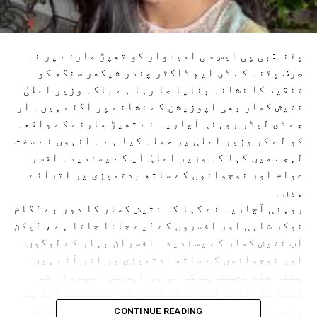
پٹنہ:بی پی ایس سی امیدوار کو تھپڑ مارنے پر نہ
صرف پٹنہ کے ڈی ایم ڈاکٹر چندر شیکھر سنگھ کو
تنقید کا نشانہ بنایا جا رہا ہے بلکہ وزیر اعلیٰ
نتیش کمار بھی اپوزیشن کے نشانے پر آگئے ہیں۔ آر
جے ڈی لیڈر روہنی آچاریہ نے تھپڑ مارنے کے واقعہ
کو لے کر وزیر اعلیٰ پر حملہ کیا ہے ۔ انہوں نے سخت
لہجے میں کہا کہ وزیر اعلیٰ آپ کے پسندیدہ افسر
عوام اور نوجوانوں کے ساتھ بدتمیزی پر اترآئے
ہیں۔
روہنی آچاریہ نے کہا کہ نتیش کمار کا دور بے لگام
نوکر شاہی اور افسروں کے لیے جانا جاتا ہے ، لیکن
اب نتیش کمار کے پسندیدہ افسران بہار کے لوگوں
اور نوجوانوں کے ساتھ بدتمیزی پر اتر آئے ہیں۔
پٹنہ ضلع مجسٹریٹ کا بی پی ایس سی امیدوار کو
تھپڑ مارنا سراسر غنڈہ گردی کے زمرے میں آتا ہے ۔
وزیر اعلیٰ ہونے کے ناطے نتیش کمار کو یہ بتانا
CONTINUE READING