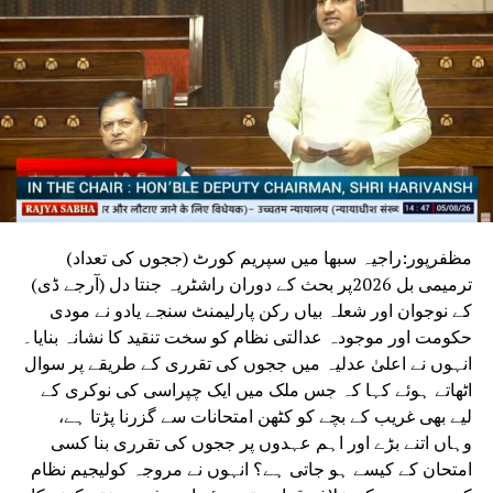
DON'T MISS
مشاعرہ طلبہ کی ادبی صلاحیتوں کو نکھارنے کا اہم ذریعہ
مظفرپور:راجیہ سبھا میں سپریم کورٹ (ججوں کی تعداد)
ترمیمی بل 2026پر بحث کے دوران راشٹریہ جنتا دل (آرجے ڈی)
کے نوجوان اور شعلہ بیاں رکن پارلیمنٹ سنجے یادو نے مودی
حکومت اور موجودہ عدالتی نظام کو سخت تنقید کا نشانہ بنایا۔
انہوں نے اعلیٰ عدلیہ میں ججوں کی تقرری کے طریقے پر سوال
اٹھاتے ہوئے کہا کہ جس ملک میں ایک چپراسی کی نوکری کے
لیے بھی غریب کے بچے کو کٹھن امتحانات سے گزرنا پڑتا ہے،
وہاں اتنے بڑے اور اہم عہدوں پر ججوں کی تقرری بنا کسی
امتحان کے کیسے ہو جاتی ہے؟ انہوں نے مروجہ کولیجیم نظام