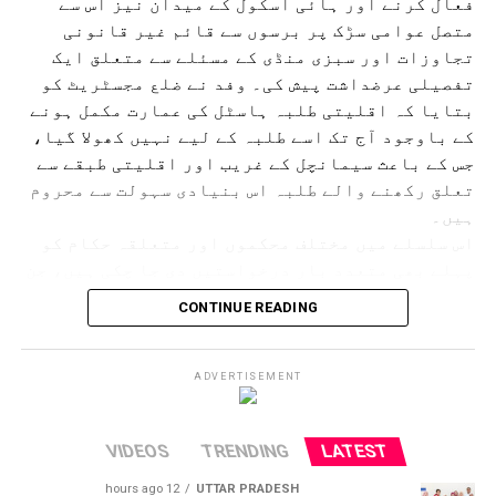
فعال کرنے اور ہائی اسکول کے میدان نیز اس سے
متصل عوامی سڑک پر برسوں سے قائم غیر قانونی
تجاوزات اور سبزی منڈی کے مسئلے سے متعلق ایک
تفصیلی عرضداشت پیش کی۔ وفد نے ضلع مجسٹریٹ کو
بتایا کہ اقلیتی طلبہ ہاسٹل کی عمارت مکمل ہونے
کے باوجود آج تک اسے طلبہ کے لیے نہیں کھولا گیا،
جس کے باعث سیمانچل کے غریب اور اقلیتی طبقے سے
تعلق رکھنے والے طلبہ اس بنیادی سہولت سے محروم
ہیں۔
اس سلسلے میں مختلف محکموں اور متعلقہ حکام کو
پہلے بھی متعدد بار درخواستیں دی جا چکی ہیں، جن
کی تفصیلات بھی ضلع مجسٹریٹ کے سامنے پیش کی
CONTINUE READING
گئیں۔ اس موقع پر وفد نے جوکی ہاٹ ہائی اسکول کے
میدان اور اس سے گزرنے والی عوامی سڑک پر قائم
غیر قانونی سبزی منڈی اور تجاوزات کا معاملہ
ADVERTISEMENT
بھی اٹھایا۔ وفد نے کہا کہ اس تجاوز کی وجہ سے
روزانہ ہزاروں طلبہ، اساتذہ اور سرپرستوں کو
VIDEOS
TRENDING
LATEST
اسکول آنے جانے میں شدید دشواری کا سامنا کرنا
پڑتا ہے۔ سڑک پر ہر وقت ٹریفک جام رہتا ہے،
12 hours ago
UTTAR PRADESH