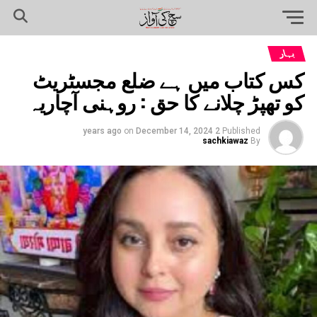
بہار
کس کتاب میں ہے ضلع مجسٹریٹ
کو تھپڑ چلانے کا حق : روہنی آچاریہ
on
December 14, 2024
2 years ago
Published
sachkiawaz
By