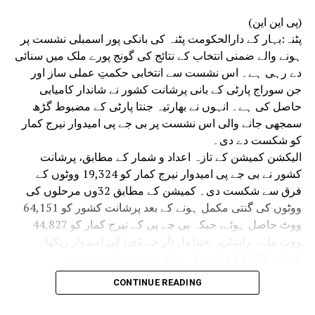
(پی این این)
پٹنہ:بہار کے دارالحکومت پٹنہ کی بانکی پور اسمبلی نشست پر
ہونے والے ضمنی انتخاب کے نتائج کی گونج پورے ملک میں سنائی
دے رہی ہے۔ اس نشست سے انتخابی حکمتِ عملی ساز اور
جن سوراج پارٹی کے بانی پرشانت کشور نے شاندار کامیابی
حاصل کی ہے۔ انہوں نے بھارتیہ جنتا پارٹی کے مضبوط گڑھ
سمجھی جانے والی اس نشست پر بی جے پی امیدوار نیرج کمار
کو شکست دے دی۔
الیکشن کمیشن کے تازہ اعداد و شمار کے مطابق، پرشانت
کشور نے بی جے پی امیدوار نیرج کمار کو 19,324 ووٹوں کے
فرق سے شکست دی۔ کمیشن کے مطابق 32وں مرحلوں کی
ووٹوں کی گنتی مکمل ہونے کے بعد پرشانت کشور کو 64,151
ووٹ حاصل ہوئے، جبکہ بی جے پی کے نیرج کمار کو 44,827
ووٹ ملے۔ راشٹریہ جنتا دل (آر جے ڈی) کی امیدوار ریکھا
کماری 14,273 ووٹوں کے ساتھ تیسرے مقام پر رہیں۔
بھارتیہ جنتا پارٹی کے صدر نتن نوین کے مضبوط سیاسی گڑھ
CONTINUE READING
بانکی پور میں جن سوراج پارٹی کے بانی پرشانت کشور نے بی
جے پی امیدوار نیرج سنہا کو بھاری فرق سے شکست دے دی۔