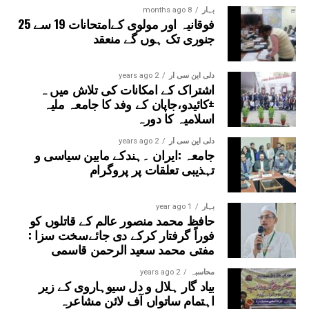
بہار
8 months ago
ہوگا اور ہائی اسکول کا میدان اور عوامی سڑک تجاوزات سے
فوقانیہ اور مولوی کےامتحانات 19 سے 25
پاک ہو کر دوبارہ طلبہ اور عوام کے لیے مفید ثابت ہوں گے۔
جنوری تک ہوں گے منعقد
تنظیم نے اس عزم کا بھی اعادہ کیا کہ وہ تعلیم، طلبہ کے
حقوق اور عوامی مفاد سے وابستہ مسائل کو آئندہ بھی آئینی،
دلی این سی آر
2 years ago
جمہوری اور پرامن طریقے سے انتظامیہ کے سامنے اٹھاتی رہے
اشتراک کے امکانات کی تلاش میں ہ
گی۔
±کائیدو،جاپان کے وفد کا جامعہ ملیہ
اسلامیہ کا دورہ
دلی این سی آر
2 years ago
جامعہ :ایران ۔ہندکے مابین سیاسی و
تہذیبی تعلقات پر پروگرام
بہار
1 year ago
حافظ محمد منصور عالم کے قاتلوں کو
فوراً گرفتار کرکے دی جائےسخت سزا :
مفتی محمد سعید الرحمن قاسمی
محاسبہ
2 years ago
بیاد گار ہلال و دل سیوہاروی کے زیر
اہتمام ساتواں آف لائن مشاعرہ