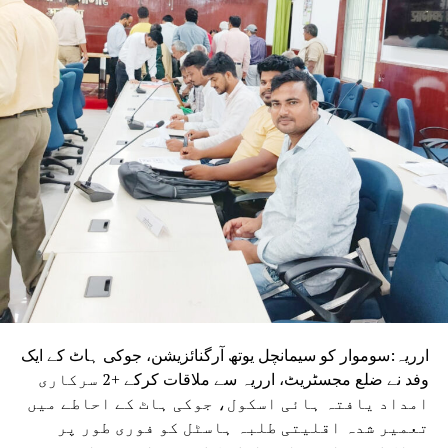
کہا کہ عوام نے نیشنل ڈیموکریٹک الائنس (این ڈی اے) کو 202
ایم ایل ایز کا مینڈیٹ دیا تھا۔ انہوں نے کہا کہ اب بی جے پی کی
ذمہ داری ہے کہ وہ بہار کی قیادت کسی ایسے شخص کے
سپرد کرے جس کا عکس بے داغ ہو اور جو تعلیم، روزگار اور گڈ
گورننس کو یقینی بنانے کے ساتھ ساتھ ہجرت (مائگریشن) کو
روک سکے۔
مسٹر کشور نے کہا کہ بہار کو ایک ایسے اچھے اور اہل وزیر
اعلیٰ کی ضرورت ہے جو معیاری تعلیم فراہم کرے، روزگار کے
مواقع پیدا کرے اور بہاریوں کے وقار کو بحال کرے۔انہوں نے
کسی متبادل لیڈر کا نام لیے بغیر کہا کہ ان کی مخالفت کسی
فرد یا پارٹی سے نہیں بلکہ’’کمزور قیادت‘‘سے ہے۔ وزیر اعلیٰ
مسٹر چودھری کا نام لیے بغیر ان کی طرف اشارہ کرتے ہوئے
انہوں نے الزام لگایا کہ ان سے لوگ اچھی طرح واقف ہیں اور
اگر ایسی ہی قیادت برقرار رہی تو بہار کی ترقی پر برا اثر پڑے
ارریہ:سوموار کو سیمانچل یوتھ آرگنائزیشن، جوکی ہاٹ کے ایک
گا۔
وفد نے ضلع مجسٹریٹ، ارریہ سے ملاقات کرکے +2 سرکاری
امداد یافتہ ہائی اسکول، جوکی ہاٹ کے احاطے میں
تعمیر شدہ اقلیتی طلبہ ہاسٹل کو فوری طور پر