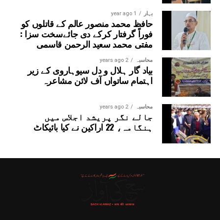
بہار
1 year ago
حافظ محمد منصور عالم کے قاتلوں کو
فوراً گرفتار کرکے دی جائےسخت سزا :
مفتی محمد سعید الرحمن قاسمی
محاسبہ
2 years ago
بیاد گار ہلال و دل سیوہاروی کے زیر
اہتمام ساتواں آف لائن مشاعرہ
محاسبہ
2 years ago
جالے نگر پریشد اجلاس میں
ہنگامہ، 22 اراکین نے کیا بائیکاٹ