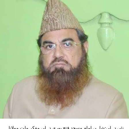
DON'T MISS
بی جے پی نے دہلی کو بنادیاہے جرائم کی راجدھانی
نئی دہلی:شاہی امام مسجد فتح پوری دہلی مفکر ملت مولانا