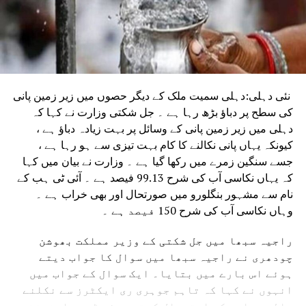
نئی دہلی:دہلی سمیت ملک کے دیگر حصوں میں زیر زمین پانی
کی سطح پر دباؤ بڑھ رہا ہے ۔ جل شکتی وزارت نے کہا کہ
دہلی میں زیر زمین پانی کے وسائل پر بہت زیادہ دباؤ ہے ،
کیونکہ یہاں پانی نکالنے کا کام بہت تیزی سے ہو رہا ہے ،
جسے سنگین زمرے میں رکھا گیا ہے ۔ وزارت نے بیان میں کہا
کہ یہاں نکاسی آب کی شرح 99.13 فیصد ہے ۔ آئی ٹی ہب کے
نام سے مشہور بنگلورو میں صورتحال اور بھی خراب ہے ۔
وہاں نکاسی آب کی شرح 150 فیصد ہے ۔
راجیہ سبھا میں جل شکتی کے وزیر مملکت بھوشن
چودھری نے راجیہ سبھا میں سوال کا جواب دیتے
ہوئے اس بارے میں بتایا۔ ایک سوال کے جواب میں
انہوں نے کہا کہ تاہم جوہری ری ایکٹرز سے نکلنے