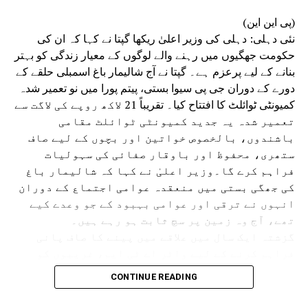
(پی این این)
نئی دہلی: دہلی کی وزیر اعلیٰ ریکھا گپتا نے کہا کہ ان کی
حکومت جھگیوں میں رہنے والے لوگوں کے معیار زندگی کو بہتر
بنانے کے لیے پرعزم ہے۔ گپتا نے آج شالیمار باغ اسمبلی حلقے کے
دورے کے دوران جی پی سیوا بستی، پیتم پورا میں نو تعمیر شدہ
کمیونٹی ٹوائلٹ کا افتتاح کیا۔ تقریباً 21 لاکھ روپے کی لاگت سے
تعمیر شدہ یہ جدید کمیونٹی ٹوائلٹ مقامی
باشندوں، بالخصوص خواتین اور بچوں کے لیے صاف
ستھری، محفوظ اور باوقار صفائی کی سہولیات
فراہم کرے گا۔وزیر اعلیٰ نے کہا کہ شالیمار باغ
کی جھگی بستی میں منعقدہ عوامی اجتماع کے دوران
انہوں نے ترقی اور عوامی بہبود کے جو وعدے کیے
تھے، آج وہ زمین پر سچ ثابت ہو رہے ہیں۔
گزشتہ ایک سال میں علاقے میں پینے کا صاف پانی
فراہم کرنے کے لیے واٹر اے ٹی ایم، غریبوں کو
سستا اور تغذیہ بخش کھانا فراہم کرنے کے لیے اٹل
CONTINUE READING
کینٹین، پانی کی نئی پائپ لائن، سی سی ٹی وی
کیمرے، اسٹریٹ لائٹس، نالیوں کی تعمیر اور جدید